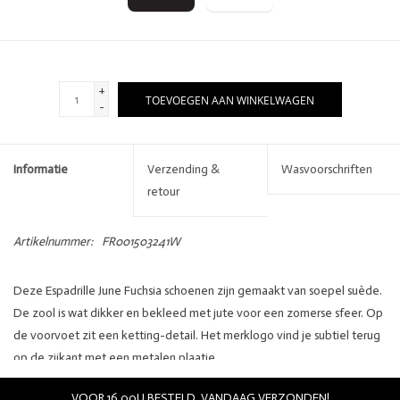
+
TOEVOEGEN AAN WINKELWAGEN
-
Informatie
Verzending &
Wasvoorschriften
retour
Artikelnummer:
FR001503241W
Deze Espadrille June Fuchsia schoenen zijn gemaakt van soepel suède.
De zool is wat dikker en bekleed met jute voor een zomerse sfeer. Op
de voorvoet zit een ketting-detail. Het merklogo vind je subtiel terug
op de zijkant met een metalen plaatje.
Details:
VOOR 16.00U BESTELD, VANDAAG VERZONDEN!