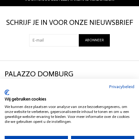
Merk:
Fred de la Bretoniere
Kleur:
Fuchsia
Materiaal
: Leer, jute
SCHRIJF JE IN VOOR ONZE NIEUWSBRIEF
Hakhoogte: 3,5 cm
ABONNEER
PALAZZO DOMBURG
Privacybeleid
KLANTENSERVICE
Wij gebruiken cookies
We kunnen deze plaatsen voor analyse van onze bezoekersgegevens, om
SOCIAL MEDIA
onze website te verbeteren, gepersonaliseerde inhoud te tonen en om u een
geweldige website-ervaring te bieden. Voor meer informatie over de cookies
die we gebruiken opent u de instellingen.
HEB JE EEN VRAAG?