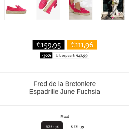
€159,95
€111,96
-30%
U bespaart:
€47,99
Fred de la Bretoniere
Espadrille June Fuchsia
Maat
SIZE : 36
SIZE : 39