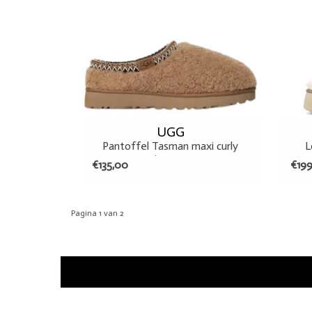
UGG
Pantoffel Tasman maxi curly
L
Chestnut
€135,00
€199
Pagina 1 van 2