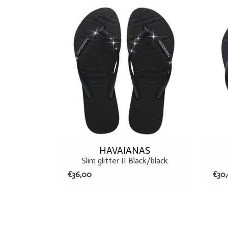
35/36
41/42
TOEVOEGEN AAN WINKELWAGEN
HAVAIANAS
Slim glitter II Black/black
€36,00
€30
39
T