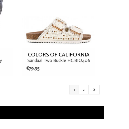
COLORS OF CALIFORNIA
ey
Sandaal Two Buckle HC.BIO406
Ice
€79,95
1
2