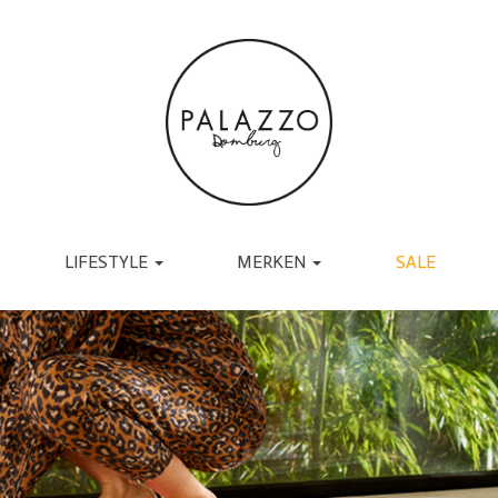
LIFESTYLE
MERKEN
SALE
ACCESSOIRES
BRANDS
TASSEN
UGG
RIEMEN
TORAL
SJAALS
JAPAN TKY
HANDSCHOENEN
COPENHAGEN
CADEAU
MUTSEN EN PETTEN
RABENS SALONER
SOKKEN
BY-BAR
BRILLEN
DANTE6
BIJOUX
ESSENTIEL ANTWERP