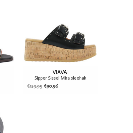
VIAVAI
Sipper Sissel Mira sleehak
M.negro
€129.95
€90.96
37
39