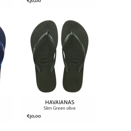
€30,00
37/38
39/40
HAVAIANAS
Slim Green olive
€30,00