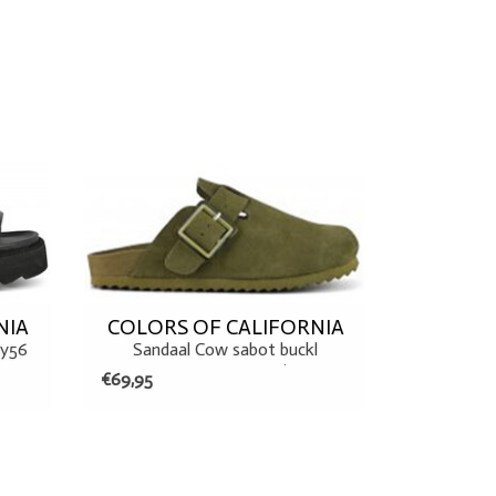
37
EN
NIA
COLORS OF CALIFORNIA
my56
Sandaal Cow sabot buckl
HCBIO086 Nmil
€69,95
37
41
EN