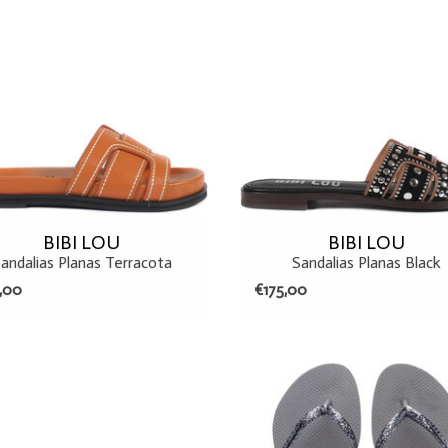
BIBI LOU
BIBI LOU
andalias Planas Terracota
Sandalias Planas Black
,00
€175,00
39
40
41
37/38