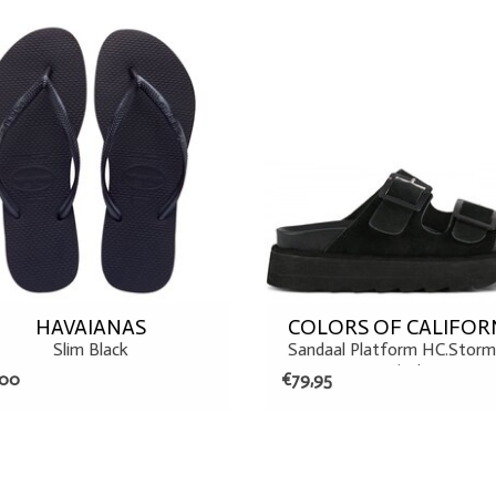
37/38
36
TOEVOEGEN AAN WINKELWAG
HAVAIANAS
COLORS OF CALIFOR
Slim Black
Sandaal Platform HC.Stor
Black
,00
€79,95
36
38
36
37
39
OEVOEGEN AAN WINKELWAGEN
TOEVOEGEN AAN WINKELWAG