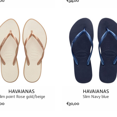
,00
€34,00
37/38
37/38
HAVAIANAS
HAVAIANAS
lim point Rose gold/beige
Slim Navy blue
,00
€30,00