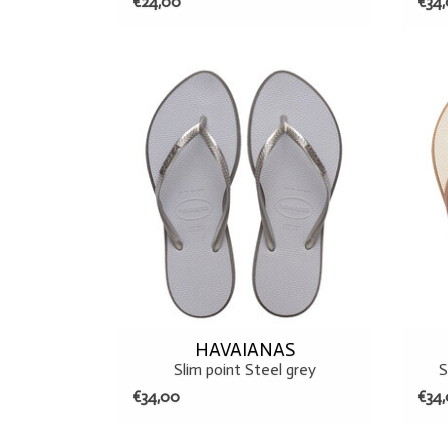
€24,00
€34
35/36
37/38
39/40
TOEVOEGEN AAN WINKELWAGEN
HAVAIANAS
Slim point Steel grey
S
€34,00
€34