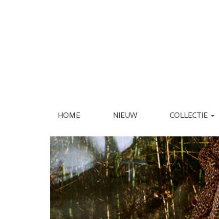
HOME
NIEUW
COLLECTIE
KLEDING
SCHOENEN
JASSEN
ESPADRILLE
REGENJASSEN
LAARS
BLAZERS
LOAFER
GILETS
PANTOFFEL
VERZORGING
INTERIEUR
JURKEN
PUMP
JUMPSUITS
SANDAAL
PANTALONS
SNEAKER
JEANS
SLIPPER