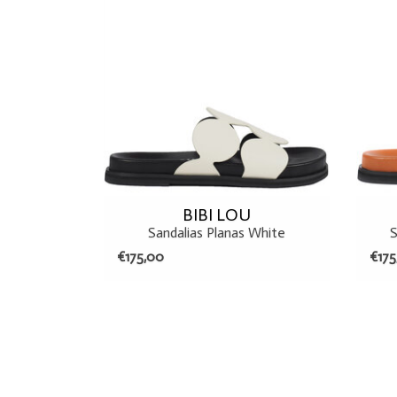
BIBI LOU
Sandalias Planas White
S
€175,00
€175
37
38
41
TOEVOEGEN AAN WINKELWAGEN