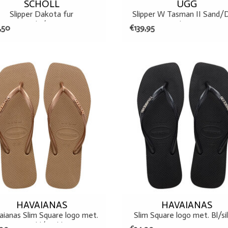
SCHOLL
UGG
Slipper Dakota fur
Slipper W Tasman II Sand/
Leopardo/marrone
cherry
,50
€139,95
35/36
37/38
OEVOEGEN AAN WINKELWAGEN
HAVAIANAS
HAVAIANAS
ianas Slim Square logo met.
Slim Square logo met. Bl/si
R.gold/r.gold