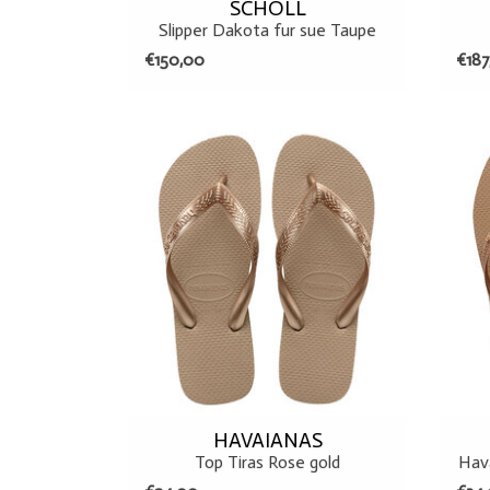
SCHOLL
Slipper Dakota fur sue Taupe
€150,00
€187
35/36
TOEVOEGEN AAN WINKELWAGEN
T
HAVAIANAS
Top Tiras Rose gold
Hava