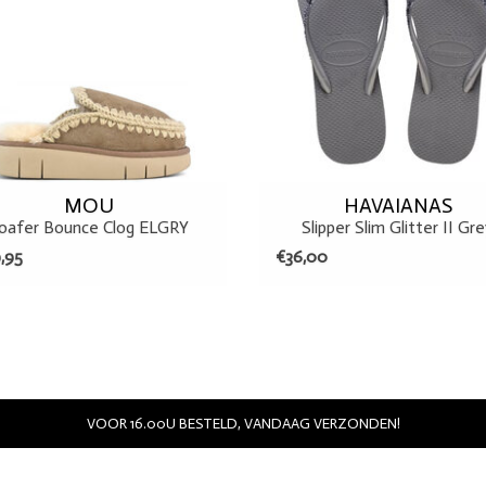
MOU
HAVAIANAS
oafer Bounce Clog ELGRY
Slipper Slim Glitter II Gr
,95
€36,00
VOOR 16.00U BESTELD, VANDAAG VERZONDEN!