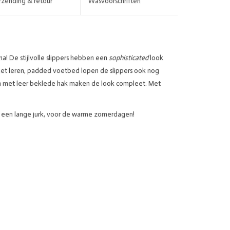
rzending & retour
Wasvoorschriften
na! De stijlvolle slippers hebben een
sophisticated
look
 het leren, padded voetbed lopen de slippers ook nog
en met leer beklede hak maken de look compleet. Met
 een lange jurk, voor de warme zomerdagen!