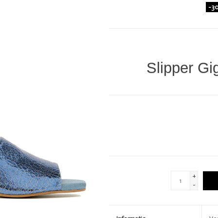
-3
DIVERSEN
LOVE STORIES
PENN & INK N.Y.
Slipper G
GIFTCARDS
SHOW MORE 
+
-