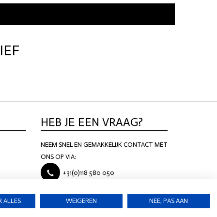
IEF
HEB JE EEN VRAAG?
NEEM SNEL EN GEMAKKELIJK CONTACT MET
ONS OP VIA:
+31(0)118 580 050
KS@PALAZZODOMBURG.NL
 ALLES
WEIGEREN
NEE, PAS AAN