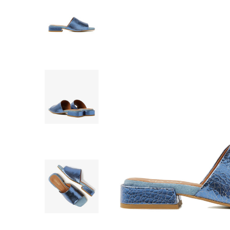
SHORTS
WESTERN BOOT
ROKKEN
TOPS
SHIRTS
BLOUSES
TRUIEN
VESTEN
SWIMWEAR
BODYWEAR
LOUNGEWEAR
SALE