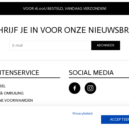
VOOR 16.00U BESTELD, VANDAAG VERZONDEN!
HRIJF JE IN VOOR ONZE NIEUWSBR
ABONNEER
NTENSERVICE
SOCIAL MEDIA
BEL
& OMRUILING
NE VOORWAARDEN
Privacybeleid
ACCEPTEER