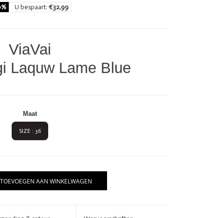
0%
U bespaart:
€32,99
ViaVai
igi Laquw Lame Blue
Maat
SIZE : 36
BRANDS
TOEVOEGEN AAN WINKELWAGEN