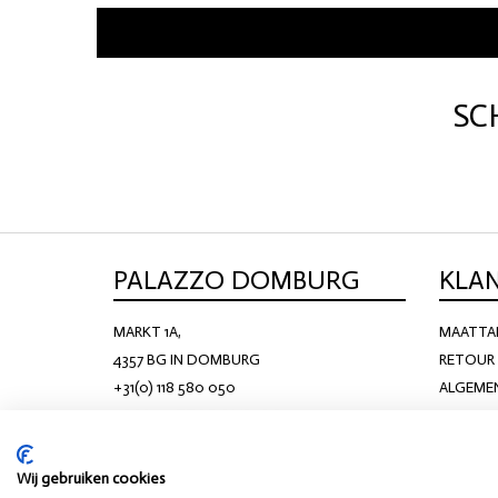
SC
PALAZZO DOMBURG
KLA
MARKT 1A,
MAATTA
4357 BG IN DOMBURG
RETOUR 
+31(0) 118 580 050
ALGEME
KS@PALAZZODOMBURG.NL
Wij gebruiken cookies