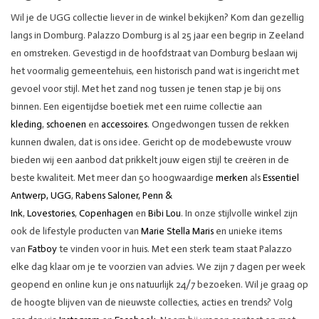
Wil je de UGG collectie liever in de winkel bekijken? Kom dan gezellig
langs in Domburg. Palazzo Domburg is al 25 jaar een begrip in Zeeland
en omstreken. Gevestigd in de hoofdstraat van Domburg beslaan wij
het voormalig gemeentehuis, een historisch pand wat is ingericht met
gevoel voor stijl. Met het zand nog tussen je tenen stap je bij ons
binnen. Een eigentijdse boetiek met een ruime collectie aan
kleding
,
schoenen
en
accessoires
. Ongedwongen tussen de rekken
kunnen dwalen, dat is ons idee. Gericht op de modebewuste vrouw
bieden wij een aanbod dat prikkelt jouw eigen stijl te creëren in de
beste kwaliteit. Met meer dan 50 hoogwaardige
merken
als
Essentiel
Antwerp,
UGG
,
Rabens Saloner,
Penn &
Ink
,
Lovestories
,
Copenhagen
en
Bibi Lou
. In onze stijlvolle winkel zijn
ook de lifestyle producten van
Marie Stella Maris
en unieke items
van
Fatboy
te vinden voor in huis. Met een sterk team staat Palazzo
elke dag klaar om je te voorzien van advies. We zijn 7 dagen per week
geopend en online kun je ons natuurlijk 24/7 bezoeken. Wil je graag op
de hoogte blijven van de nieuwste collecties, acties en trends? Volg