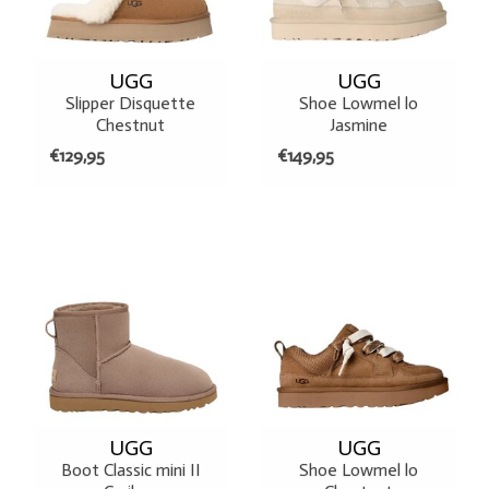
UGG
UGG
Slipper Disquette
Shoe Lowmel lo
Chestnut
Jasmine
€129,95
€149,95
UGG
UGG
Boot Classic mini II
Shoe Lowmel lo