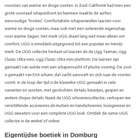
voorzien van warme en droge voeten. In Zuid-Californië had men een
grote voorraad schapenbont en hiermee maakte de surfers
eenvoudige ‘footies’. Comfortabele schapenwollen laarzen voor
warme en droge voeten, maar ook met een isolerende eigenschap
voor warme dagen. Het merk UGG draait lang niet meer alleen om
comfort, UGG is inmiddels uitgegroeid tot een populair en trendy
merk. De UGG collectie bestaat uit laarzen als de Ugg Tasman, Ugg
Classic Ultra mini, Ugg Classic Ultra mini platform. De laarzen zijn
gemaakt van suède met een schapenvacht of pluche voering. De zool
is gemaakt van EVA schuim, dat zacht aanvoelt en zich naar de voeten
vormt. In de loop der tijd is de klassieke UGG gemaakt in vele
varianten en soorten, met gevlochten details, kwastjes, gespen en
andere chique details. Naast de UGG schoenencollectie, verkopen we
verschillende accessoires als mutsen en handschoenen, loungewear en
UGG sweaters voor een complete UGG look. Ontdek de ruime UGG
collectie in de winkel of online.
Eigentijdse boetiek in Domburg