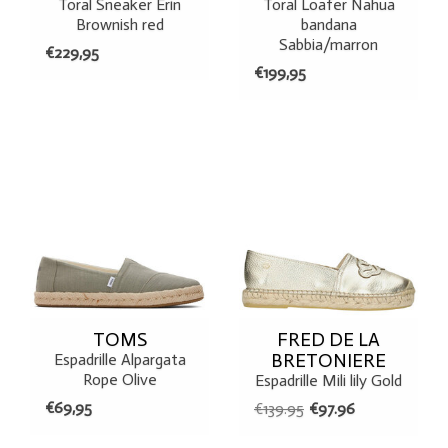
Toral Sneaker Erin
Toral Loafer Nahua
Brownish red
bandana
Sabbia/marron
€229,95
€199,95
TOMS
FRED DE LA
BRETONIERE
Espadrille Alpargata
Rope Olive
Espadrille Mili lily Gold
€69,95
€139.95
€97.96