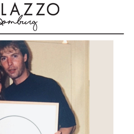
DIVERSEN
LOVE STORIES
PENN & INK N.Y.
GIFTCARDS
SHOW MORE 