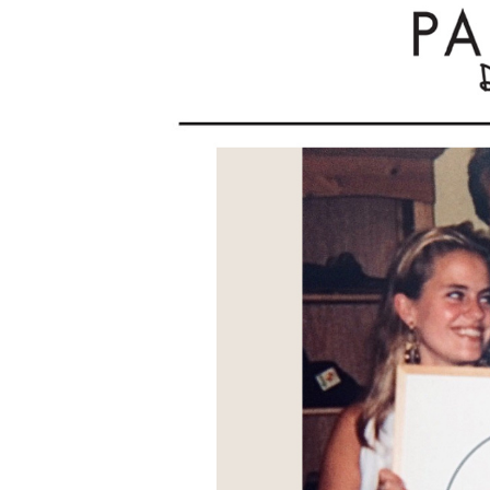
SHORTS
WESTERN BOOT
ROKKEN
TOPS
SHIRTS
BLOUSES
TRUIEN
VESTEN
SWIMWEAR
BODYWEAR
LOUNGEWEAR
SALE