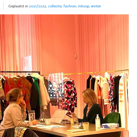
Geplaatst in
2021/2022
,
collectie
,
fashion
,
inkoop
,
winter