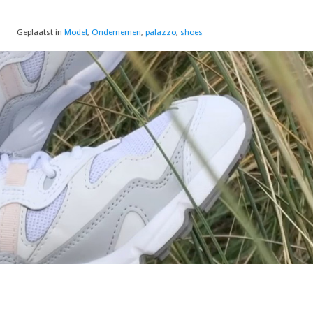
Geplaatst in
Model
,
Ondernemen
,
palazzo
,
shoes