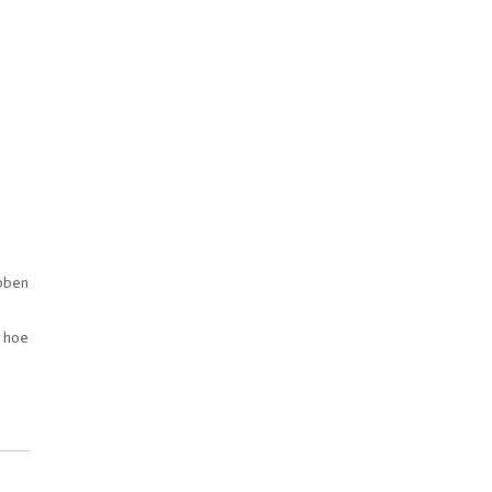
ebben
r hoe