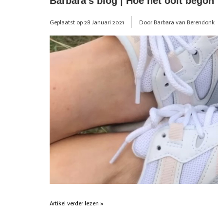
Barbara's blog | Hoe het ooit begon
Geplaatst op
28 Januari 2021
Door Barbara van Berendonk
Artikel verder lezen »