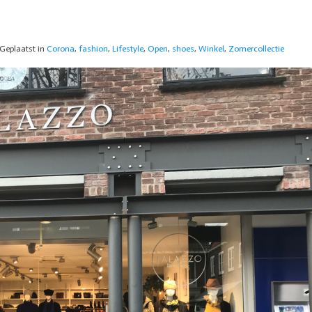
Geplaatst in
Corona
,
fashion
,
Lifestyle
,
Open
,
shoes
,
Winkel
,
Zomercollectie