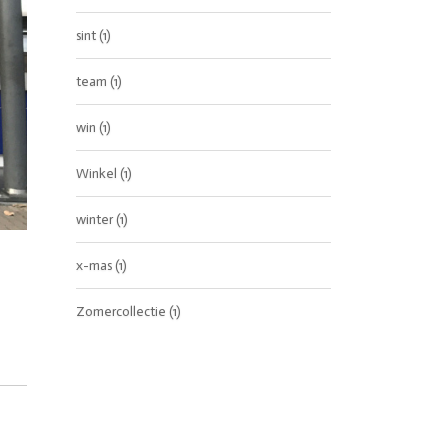
sint
(1)
team
(1)
win
(1)
Winkel
(1)
winter
(1)
x-mas
(1)
Zomercollectie
(1)