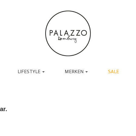
LIFESTYLE
MERKEN
SALE
ACCESSOIRES
BRANDS
TASSEN
UGG
RIEMEN
TORAL
SJAALS
JAPAN TKY
ar.
HANDSCHOENEN
COPENHAGEN
BOEKEN
MUTSEN EN PETTEN
RABENS SALONER
SOKKEN
BY-BAR
BRILLEN
DANTE6
BIJOUX
ESSENTIEL ANTWERP