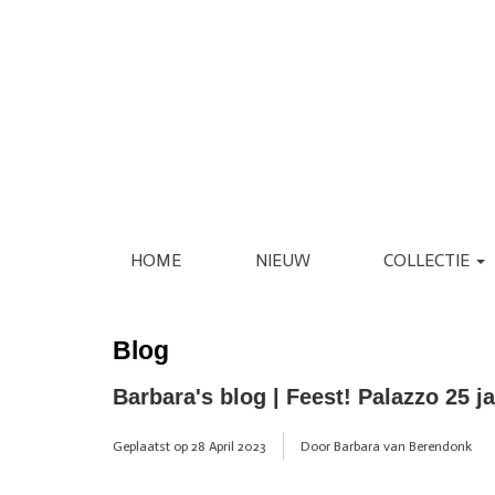
HOME
NIEUW
COLLECTIE
KLEDING
SCHOENEN
JASSEN
ESPADRILLE
Blog
REGENJASSEN
LAARS
BLAZERS
LOAFER
Barbara's blog | Feest! Palazzo 25 ja
GILETS
PANTOFFEL
VERZORGING
INTERIEUR
JURKEN
PUMP
Geplaatst op
28 April 2023
Door Barbara van Berendonk
JUMPSUITS
SANDAAL
PANTALONS
SNEAKER
JEANS
SLIPPER