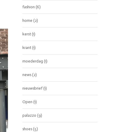
fashion
(6)
home
(2)
kerst
(1)
krant
(1)
moederdag
(1)
news
(2)
nieuwsbrief
(1)
Open
(1)
palazzo
(9)
shoes
(5)