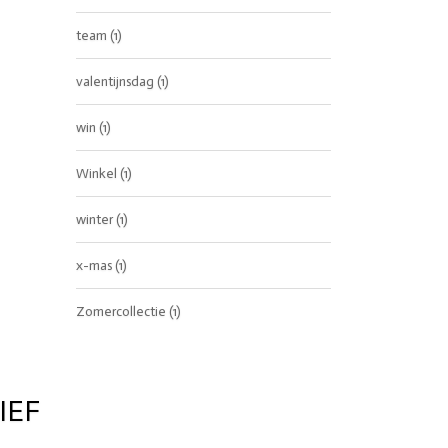
team
(1)
valentijnsdag
(1)
win
(1)
Winkel
(1)
winter
(1)
x-mas
(1)
Zomercollectie
(1)
IEF