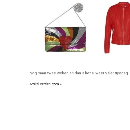
SHORTS
WESTERN BOOT
ROKKEN
TOPS
SHIRTS
BLOUSES
TRUIEN
VESTEN
SWIMWEAR
BODYWEAR
LOUNGEWEAR
Nog maar twee weken en dan is het al weer Valentijnsdag. W
SALE
Artikel verder lezen »