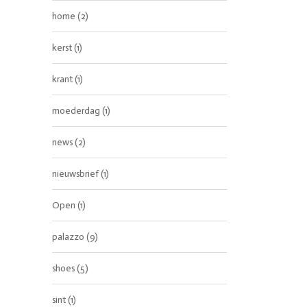
home
(2)
kerst
(1)
krant
(1)
moederdag
(1)
news
(2)
nieuwsbrief
(1)
Open
(1)
palazzo
(9)
shoes
(5)
sint
(1)