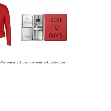
DIVERSEN
LOVE STORIES
PENN & INK N.Y.
ie verras jij dit jaar met een leuk cadeautje?
GIFTCARDS
SHOW MORE 