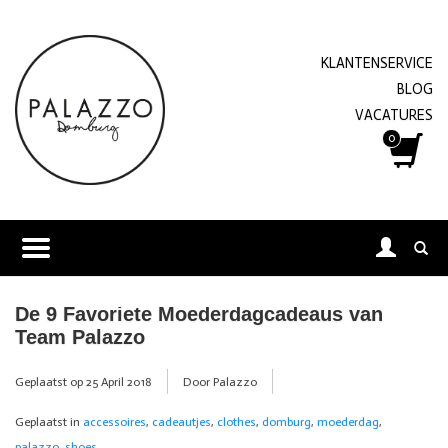
KLANTENSERVICE
BLOG
VACATURES
0
De 9 Favoriete Moederdagcadeaus van
Team Palazzo
Geplaatst op
25 April 2018
Door Palazzo
Geplaatst in
accessoires
,
cadeautjes
,
clothes
,
domburg
,
moederdag
,
palazzo
,
shoes