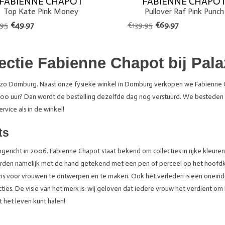
FABIENNE CHAPOT
FABIENNE CHAPO
Top Kate Pink Money
Pullover Raf Pink Punch
.95
€49.97
€139.95
€69.97
ectie Fabienne Chapot bij Pa
lazzo Domburg. Naast onze fysieke winkel in Domburg verkopen we Fabienne 
:00 uur? Dan wordt de bestelling dezelfde dag nog verstuurd. We besteden 
rvice als in de winkel!
nts
icht in 2006. Fabienne Chapot staat bekend om collecties in rijke kleuren, v
orden namelijk met de hand getekend met een pen of perceel op het hoofdkan
ems voor vrouwen te ontwerpen en te maken. Ook het verleden is een oneindige
cties. De visie van het merk is: wij geloven dat iedere vrouw het verdient om
it het leven kunt halen!