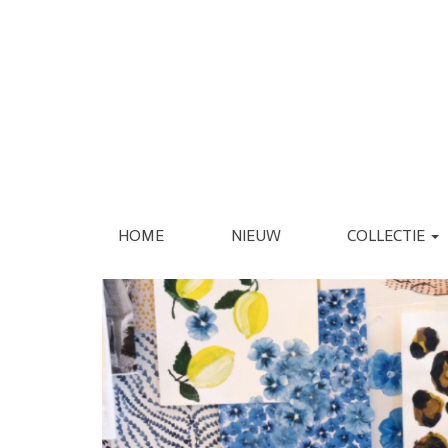
HOME
NIEUW
COLLECTIE
KLEDING
SCHOENEN
JASSEN
ESPADRILLE
REGENJASSEN
LAARS
BLAZERS
LOAFER
GILETS
PANTOFFEL
VERZORGING
INTERIEUR
JURKEN
PUMP
JUMPSUITS
SANDAAL
PANTALONS
SNEAKER
JEANS
SLIPPER