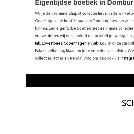
Eigentijdse boetiek in Domb
Wil je de Fabienne Chapot collectie liever in de winkel
Gevestigd in de hoofdstraat van Domburg beslaan wij het 
binnen. Een eigentijdse boetiek met een ruime collecti
vrouw bieden wij een aanbod dat prikkelt jouw eigen stij
Ink
,
Lovestories
,
Copenhagen
en
Bibi Lou
. In onze stijlv
Palazzo elke dag klaar om je te voorzien van advies. We
collecties, acties en trends? Volg ons dan ook via
Instagr
SC