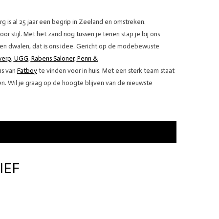
g is al 25 jaar een begrip in Zeeland en omstreken.
 stijl. Met het zand nog tussen je tenen stap je bij ons
 dwalen, dat is ons idee. Gericht op de modebewuste
werp,
UGG
,
Rabens Saloner,
Penn &
ms van
Fatboy
te vinden voor in huis. Met een sterk team staat
en. Wil je graag op de hoogte blijven van de nieuwste
IEF