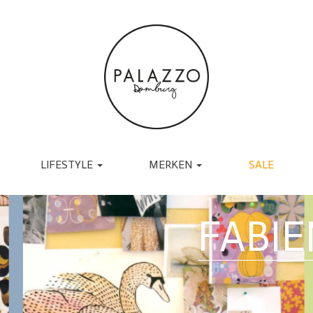
LIFESTYLE
MERKEN
SALE
ACCESSOIRES
BRANDS
TASSEN
UGG
FABI
RIEMEN
TORAL
SJAALS
JAPAN TKY
HANDSCHOENEN
COPENHAGEN
CADEAU
MUTSEN EN PETTEN
RABENS SALONER
SOKKEN
BY-BAR
BRILLEN
DANTE6
BIJOUX
ESSENTIEL ANTWERP