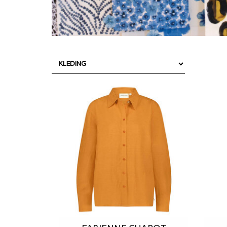
SHORTS
WESTERN BOOT
ROKKEN
TOPS
SHIRTS
BLOUSES
TRUIEN
VESTEN
SWIMWEAR
42
T
BODYWEAR
LOUNGEWEAR
SALE