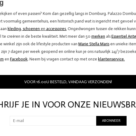
urg
 bekijken of even passen? Kom dan gezellig langs in Domburg. Palazzo Dombur
voormalig gemeentehuis, een historisch pand wat is ingericht met gevoel voor
e aan
kleding
,
schoenen
en
accessoires
.
Ongedwongen tussen de rekken kunnen
l te creëren in de beste kwaliteit. Met meer dan 50
merken
als
Essentiel Ant
olle winkel zijn ook de lifestyle producten van
Marie Stella Maris
en unieke ite
 zijn 7 dagen per week geopend en online kun je ons natuurlijk 24/7 bezoek
am
en
Facebook
.
Neem bij vragen contact op met onze
klantenservice.
VOOR 16.00U BESTELD, VANDAAG VERZONDEN!
HRIJF JE IN VOOR ONZE NIEUWSBR
ABONNEER