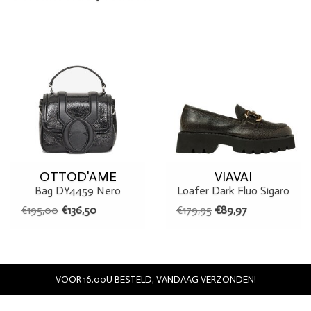
Details:
Merk: Fabienne Chapot
Kleur: roze
Materiaal: 60% polyester 40% acryl
OTTOD'AME
VIAVAI
Bag DY4459 Nero
Loafer Dark Fluo Sigaro
€195,00
€136,50
€179,95
€89,97
VOOR 16.00U BESTELD, VANDAAG VERZONDEN!