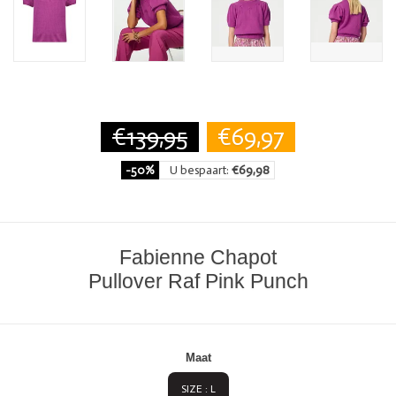
€139,95
€69,97
-50%
U bespaart:
€69,98
Fabienne Chapot
Pullover Raf Pink Punch
Maat
SIZE : L