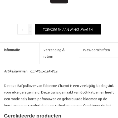
+
TOEVOEGEN AAN WINKELWAGEN
-
Informatie
Verzending &
Wasvoorschriften
retour
Artikelnummer:
CLT-PUL-02AW24
De roze Raf pullover van Fabienne Chapot is een veelzijdig kledingstuk
voor elke gelegenheid. Deze trui is gemaakt van 60% katoen en heeft
een ronde hals, korte pofmouwen en geborduurde bloemen op de
borst, voor een comfortabele en stijlvolle pasvorm. Combineer de trui
met een jeans en loafers voor een comfortabele en casual look
Gerelateerde producten