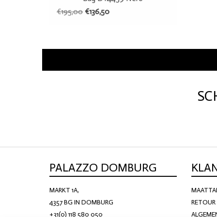
€195,00
€136,50
SC
PALAZZO DOMBURG
KLA
MARKT 1A,
MAATTA
4357 BG IN DOMBURG
RETOUR 
+31(0) 118 580 050
ALGEME