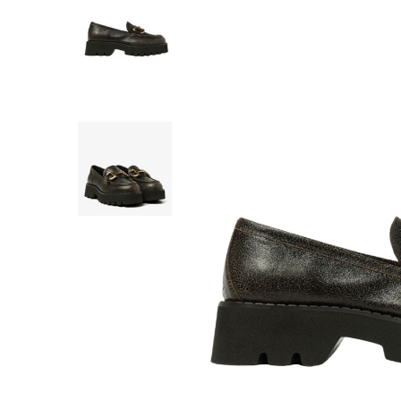
SHORTS
WESTERN BOOT
ROKKEN
TOPS
SHIRTS
BLOUSES
TRUIEN
VESTEN
SWIMWEAR
BODYWEAR
LOUNGEWEAR
SALE