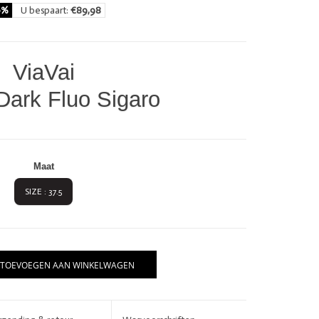
0%
U bespaart:
€89,98
ViaVai
Dark Fluo Sigaro
Maat
SIZE : 37.5
BRANDS
TOEVOEGEN AAN WINKELWAGEN