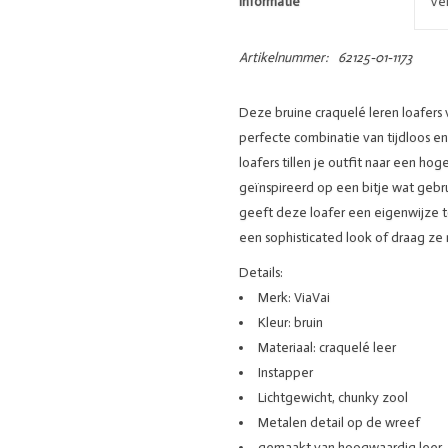
Informatie
Ve
Artikelnummer:
62125-01-1173
Deze bruine craquelé leren loafers 
perfecte combinatie van tijdloos en
loafers tillen je outfit naar een ho
geïnspireerd op een bitje wat gebr
geeft deze loafer een eigenwijze 
een sophisticated look of draag ze
Details:
Merk: ViaVai
Kleur: bruin
Materiaal: craquelé leer
Instapper
Lichtgewicht, chunky zool
Metalen detail op de wreef
gemaakt van hoogwaardig leer