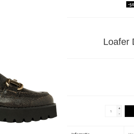
-5
DIVERSEN
LOVE STORIES
PENN & INK N.Y.
Loafer 
GIFTCARDS
SHOW MORE 
+
-