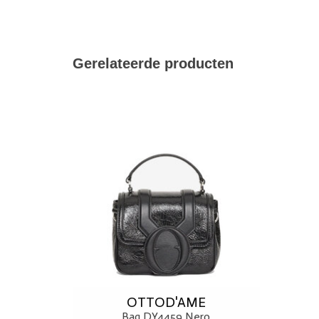
Gerelateerde producten
O.S
TOEVOEGEN AAN WINKELWAGEN
OTTOD'AME
Bag DY4459 Nero