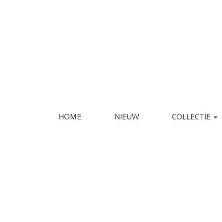
HOME
NIEUW
COLLECTIE
KLEDING
SCHOENEN
JASSEN
ESPADRILLE
REGENJASSEN
LAARS
BLAZERS
LOAFER
GILETS
PANTOFFEL
VERZORGING
INTERIEUR
JURKEN
PUMP
JUMPSUITS
SANDAAL
PANTALONS
SNEAKER
JEANS
SLIPPER