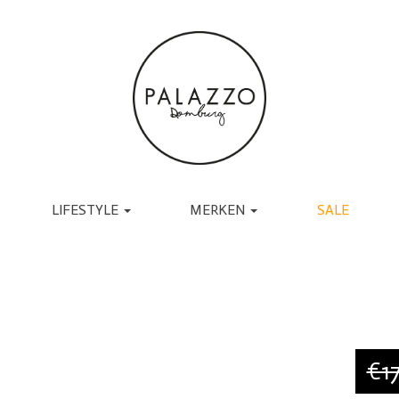
LIFESTYLE
MERKEN
SALE
ACCESSOIRES
BRANDS
TASSEN
UGG
RIEMEN
TORAL
SJAALS
JAPAN TKY
HANDSCHOENEN
COPENHAGEN
CADEAU
MUTSEN EN PETTEN
RABENS SALONER
SOKKEN
BY-BAR
€17
BRILLEN
DANTE6
BIJOUX
ESSENTIEL ANTWERP