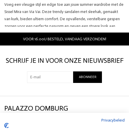
Voeg een vleugje stijl en edge toe aan jouw summer wardrobe met de
Sissel Mira van Via Vai. Deze trendy sandalen met sleehak, gemaakt
van kurk, bieden ultiem comfort. De opvallende, verstelbare gespen
zorgen voor een perfecte pasvorm en geven een stoere look aan
iedere outfit. In combinatie met de studs maak jij gegarandeerd een
VOOR 16.00U BESTELD, VANDAAG VERZONDEN!
fashion statement! Zet Sissel Mira in de spotlight door de sandalen met
een lichte, linnen broek te dragen. Of creëer het perfecte plaatje door
de sleehakken onder een lange, flowy jurk te combineren. Sissel Mira
SCHRIJF JE IN VOOR ONZE NIEUWSBRIEF
geeft een stoere touch aan jouw favoriete zomeroutfit!
Details:
ABONNEER
Merk: Via Vai
Kleur: zwart
Materiaal: leer
PALAZZO DOMBURG
Privacybeleid
KLANTENSERVICE