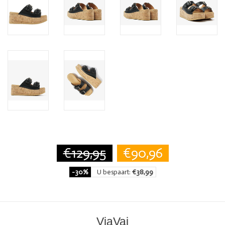
€129,95
€90,96
-30%
U bespaart:
€38,99
ViaVai