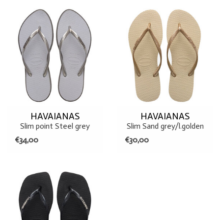
Gemaakt van hoogwaardig rubber, garanderen ze een optimaal
comfort bij elke stap.
-Bandje: 100% PVC + Glitter
-Zool: 100% Rubber
HAVAIANAS
HAVAIANAS
Slim point Steel grey
Slim Sand grey/l.golden
€34,00
€30,00