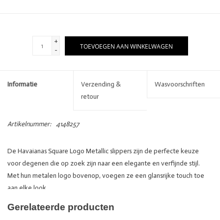
+
TOEVOEGEN AAN WINKELWAGEN
-
Informatie
Verzending &
Wasvoorschriften
retour
Artikelnummer:
4148257
De Havaianas Square Logo Metallic slippers zijn de perfecte keuze
voor degenen die op zoek zijn naar een elegante en verfijnde stijl.
Met hun metalen logo bovenop, voegen ze een glansrijke touch toe
aan elke look.
Bovendien zijn de Havaianas Square Logo Metallic slippers ongelofelijk
Gerelateerde producten
comfortabel en duurzaam.