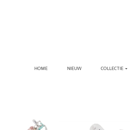
HOME
NIEUW
COLLECTIE
KLEDING
SCHOENEN
JASSEN
ESPADRILLE
REGENJASSEN
LAARS
BLAZERS
LOAFER
GILETS
PANTOFFEL
VERZORGING
INTERIEUR
JURKEN
PUMP
JUMPSUITS
SANDAAL
PANTALONS
SNEAKER
JEANS
SLIPPER