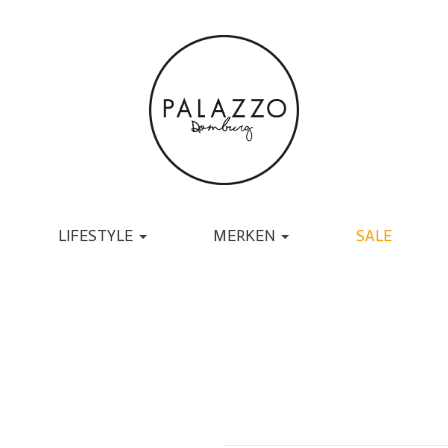
LIFESTYLE
MERKEN
SALE
ACCESSOIRES
BRANDS
TASSEN
UGG
RIEMEN
TORAL
SJAALS
JAPAN TKY
HANDSCHOENEN
COPENHAGEN
CADEAU
MUTSEN EN PETTEN
RABENS SALONER
SOKKEN
BY-BAR
BRILLEN
DANTE6
BIJOUX
ESSENTIEL ANTWERP