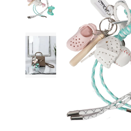
SHORTS
WESTERN BOOT
ROKKEN
TOPS
SHIRTS
BLOUSES
TRUIEN
VESTEN
SWIMWEAR
BODYWEAR
LOUNGEWEAR
SALE