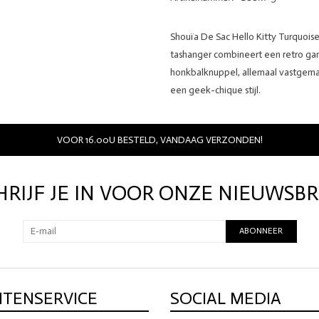
Shouïa De Sac Hello Kitty Turquois
tashanger combineert een retro gam
honkbalknuppel, allemaal vastgema
een geek-chique stijl.
VOOR 16.00U BESTELD, VANDAAG VERZONDEN!
HRIJF JE IN VOOR ONZE NIEUWSBR
ABONNEER
NTENSERVICE
SOCIAL MEDIA