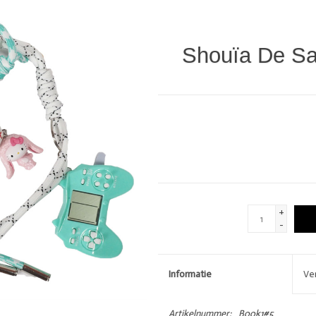
DIVERSEN
LOVE STORIES
PENN & INK N.Y.
Shouïa De Sac
GIFTCARDS
SHOW MORE 
+
-
Informatie
Ve
Artikelnummer:
Book1#5