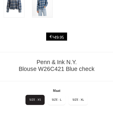
€149,95
Penn & Ink N.Y.
Blouse W26C421 Blue check
Maat
SIZE : XS
SIZE : L
SIZE : XL