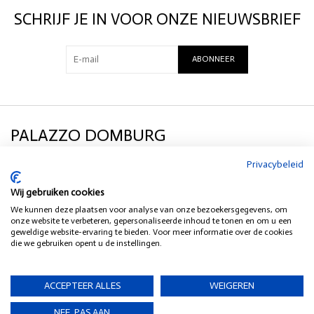
Zachte, geborstelde kwaliteit
SCHRIJF JE IN VOOR ONZE NIEUWSBRIEF
Klassieke kraag
Knoopsluiting aan de voorzijde
Lange mouwen met manchetten
ABONNEER
Opgestikte borstzak
Licht oversized pasvorm
Perfect als blouse of als licht jasje over een T-shirt, top of knit voor
een casual, gelaagde look.
PALAZZO DOMBURG
Privacybeleid
KLANTENSERVICE
Wij gebruiken cookies
We kunnen deze plaatsen voor analyse van onze bezoekersgegevens, om
SOCIAL MEDIA
onze website te verbeteren, gepersonaliseerde inhoud te tonen en om u een
geweldige website-ervaring te bieden. Voor meer informatie over de cookies
die we gebruiken opent u de instellingen.
HEB JE EEN VRAAG?
ACCEPTEER ALLES
WEIGEREN
NEE, PAS AAN