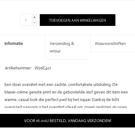
+
TOEVOEGEN AAN WINKELWAGEN
-
Informatie
Verzending &
Wasvoorschriften
retour
Artikelnummer:
W26C421
Een stoer overshirt met een zachte, comfortabele uitstraling. De
blauw-crème geruite print en de geborstelde stof geven dit item een
warme, casual look die perfect past bij het najaar. Dankzij de licht
oversized pasvorm is het overshirt ideaal om zowel gesloten als open
over een T-shirt of fijngebreide trui te dragen. Een veelzijdig item dat
VOOR 16.00U BESTELD, VANDAAG VERZONDEN!
moeiteloos comfort en stijl combineert
Blauw-crème geruit overshirt