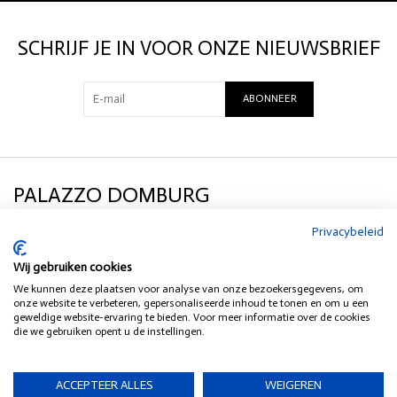
• Button fly closure
• Rigid fabric, no stretch
SCHRIJF JE IN VOOR ONZE NIEUWSBRIEF
Composition
ABONNEER
Care instructions
All items include washing instructions inside the label. We recommend
PALAZZO DOMBURG
washing denim as little as possible, and never using the dryer.
Privacybeleid
KLANTENSERVICE
Wij gebruiken cookies
We kunnen deze plaatsen voor analyse van onze bezoekersgegevens, om
SOCIAL MEDIA
onze website te verbeteren, gepersonaliseerde inhoud te tonen en om u een
geweldige website-ervaring te bieden. Voor meer informatie over de cookies
die we gebruiken opent u de instellingen.
HEB JE EEN VRAAG?
ACCEPTEER ALLES
WEIGEREN