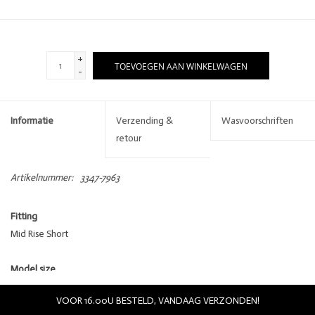
+
TOEVOEGEN AAN WINKELWAGEN
-
Informatie
Verzending &
Wasvoorschriften
retour
Artikelnummer:
3347-7963
Fitting
Mid Rise Short
Model size
Model is 177 cm and wears size 27
VOOR 16.00U BESTELD, VANDAAG VERZONDEN!
Specifications