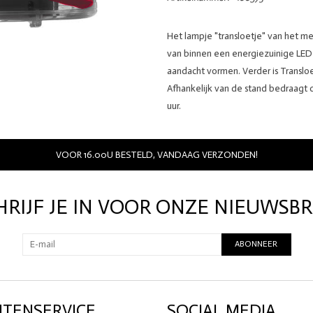
Het lampje "transloetje" van het m
van binnen een energiezuinige LED
aandacht vormen. Verder is Transloe
Afhankelijk van de stand bedraagt d
uur.
VOOR 16.00U BESTELD, VANDAAG VERZONDEN!
HRIJF JE IN VOOR ONZE NIEUWSBR
ABONNEER
NTENSERVICE
SOCIAL MEDIA