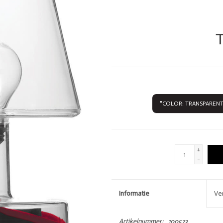
DIVERSEN
LOVE STORIES
PENN & INK N.Y.
T
"COLOR: TRANSPARENT"
GIFTCARDS
SHOW MORE 
+
-
Informatie
Ve
Artikelnummer:
100573