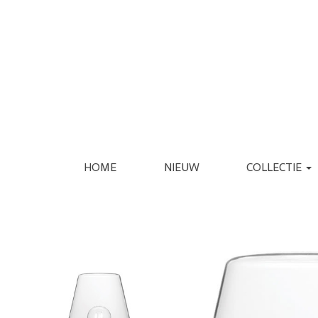
HOME
NIEUW
COLLECTIE
KLEDING
SCHOENEN
JASSEN
ESPADRILLE
REGENJASSEN
LAARS
BLAZERS
LOAFER
GILETS
PANTOFFEL
VERZORGING
INTERIEUR
JURKEN
PUMP
JUMPSUITS
SANDAAL
PANTALONS
SNEAKER
JEANS
SLIPPER