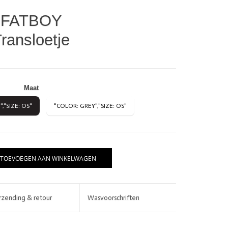
FATBOY
ransloetje
Maat
,"SIZE: OS"
"COLOR: GREY","SIZE: OS"
BRANDS
TOEVOEGEN AAN WINKELWAGEN
rzending & retour
Wasvoorschriften