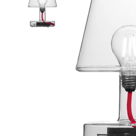
SHORTS
WESTERN BOOT
ROKKEN
TOPS
SHIRTS
BLOUSES
TRUIEN
VESTEN
SWIMWEAR
BODYWEAR
LOUNGEWEAR
SALE