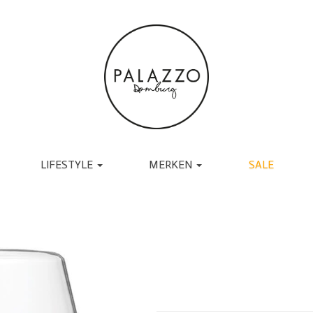
LIFESTYLE
MERKEN
SALE
ACCESSOIRES
BRANDS
TASSEN
UGG
RIEMEN
TORAL
SJAALS
JAPAN TKY
HANDSCHOENEN
COPENHAGEN
CADEAU
MUTSEN EN PETTEN
RABENS SALONER
SOKKEN
BY-BAR
BRILLEN
DANTE6
BIJOUX
ESSENTIEL ANTWERP