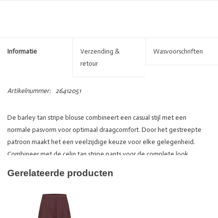
Informatie
Verzending &
Wasvoorschriften
retour
Artikelnummer:
26412051
De barley tan stripe blouse combineert een casual stijl met een
normale pasvorm voor optimaal draagcomfort. Door het gestreepte
patroon maakt het een veelzijdige keuze voor elke gelegenheid.
Combineer met de celin tan stripe pants voor de complete look
64% recycled_polyester, 36% tencell
Gerelateerde producten