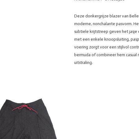
Deze donkergrijze blazer van Belle
moderne, nonchalante pasvorm. Het 
subtiele krijtstreep geven het jasje
met een enkele knoopsluiting, pas
voering zorgt voor een stijlvol con
bermuda of combineer hem casual m
uitstraling.
36
38
40
OEVOEGEN AAN WINKELWAGEN