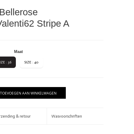
Bellerose
alenti62 Stripe A
Maat
IZE : 36
SIZE : 40
BRANDS
TOEVOEGEN AAN WINKELWAGEN
rzending & retour
Wasvoorschriften