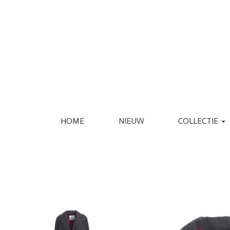
HOME
NIEUW
COLLECTIE
KLEDING
SCHOENEN
JASSEN
ESPADRILLE
REGENJASSEN
LAARS
BLAZERS
LOAFER
GILETS
PANTOFFEL
VERZORGING
INTERIEUR
JURKEN
PUMP
JUMPSUITS
SANDAAL
PANTALONS
SNEAKER
JEANS
SLIPPER