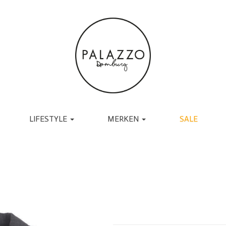
LIFESTYLE
MERKEN
SALE
ACCESSOIRES
BRANDS
TASSEN
UGG
RIEMEN
TORAL
SJAALS
JAPAN TKY
HANDSCHOENEN
COPENHAGEN
CADEAU
MUTSEN EN PETTEN
RABENS SALONER
SOKKEN
BY-BAR
BRILLEN
DANTE6
BIJOUX
ESSENTIEL ANTWERP