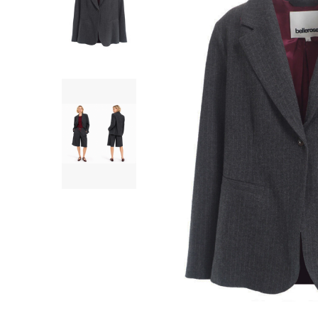
SHORTS
WESTERN BOOT
ROKKEN
TOPS
SHIRTS
BLOUSES
TRUIEN
VESTEN
SWIMWEAR
BODYWEAR
LOUNGEWEAR
SALE