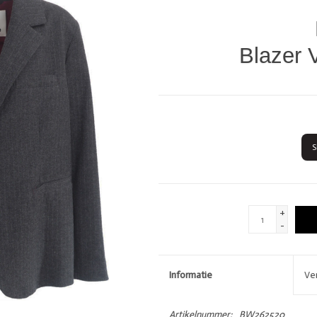
DIVERSEN
LOVE STORIES
PENN & INK N.Y.
Blazer V
S
GIFTCARDS
SHOW MORE 
+
-
Informatie
Ve
Artikelnummer:
BW262520