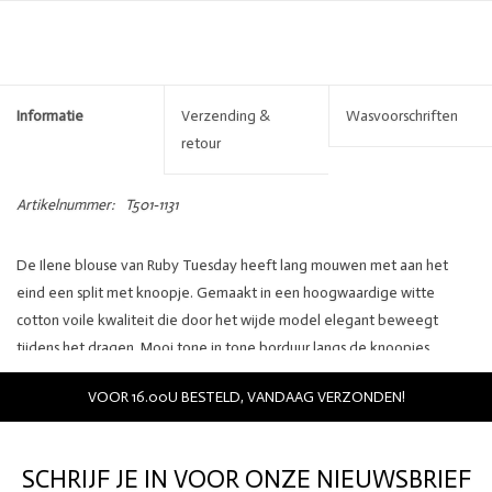
Informatie
Verzending &
Wasvoorschriften
retour
Artikelnummer:
T501-1131
De Ilene blouse van Ruby Tuesday heeft lang mouwen met aan het
eind een split met knoopje. Gemaakt in een hoogwaardige witte
cotton voile kwaliteit die door het wijde model elegant beweegt
tijdens het dragen. Mooi tone in tone borduur langs de knoopjes.
Details:
VOOR 16.00U BESTELD, VANDAAG VERZONDEN!
Merk: Ruby Tuesday
Kleur: wit
Materiaal: 100% katoen
SCHRIJF JE IN VOOR ONZE NIEUWSBRIEF