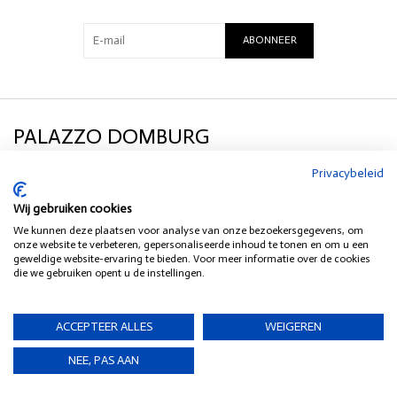
Pasvorm: True to size
Materiaal: 55% Linnen | 45% rayon
ABONNEER
PALAZZO DOMBURG
Privacybeleid
KLANTENSERVICE
Wij gebruiken cookies
We kunnen deze plaatsen voor analyse van onze bezoekersgegevens, om
SOCIAL MEDIA
onze website te verbeteren, gepersonaliseerde inhoud te tonen en om u een
geweldige website-ervaring te bieden. Voor meer informatie over de cookies
die we gebruiken opent u de instellingen.
HEB JE EEN VRAAG?
ACCEPTEER ALLES
WEIGEREN
NEE, PAS AAN