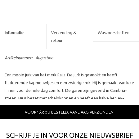
Informatie
Verzending &
Wasvoorschriften
retour
Artikelnummer:
Augustine
Een mooie jurk van het merk Rails. De jurk is gesmokt en heeft
fladderende kapmouwtjes en een zwierige rok. Hij is gemaakt van luxe
linnen voor de hele dag comfort. De garen zijn geverfd in Cambria-
streep. Hij is bezet met schelpknopen en heeft een halve henley-
halslijn. Deze jurk is de perfecte aanvulling op je garderobe.
VOOR 16.00U BESTELD, VANDAAG VERZONDEN!
Merk: Rails
Kleur: Multi
SCHRIJF JE IN VOOR ONZE NIEUWSBRIEF