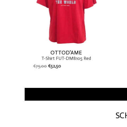
OTTOD'AME
T-Shirt FUT-DM8105 Red
€75,00
€52,50
SC