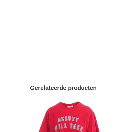
Gerelateerde producten
L
TOEVOEGEN AAN WINKELWAGEN