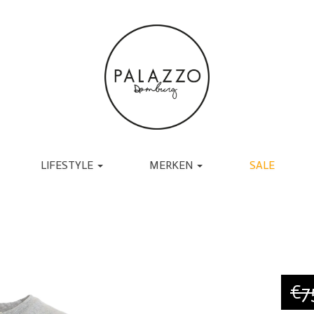
LIFESTYLE
MERKEN
SALE
ACCESSOIRES
BRANDS
TASSEN
UGG
RIEMEN
TORAL
SJAALS
JAPAN TKY
HANDSCHOENEN
COPENHAGEN
CADEAU
MUTSEN EN PETTEN
RABENS SALONER
SOKKEN
BY-BAR
€7
BRILLEN
DANTE6
BIJOUX
ESSENTIEL ANTWERP