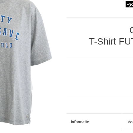
-3
DIVERSEN
LOVE STORIES
PENN & INK N.Y.
T-Shirt F
GIFTCARDS
SHOW MORE 
Informatie
Ve