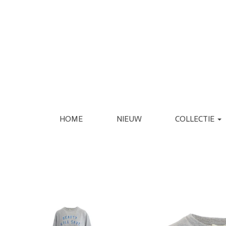
HOME
NIEUW
COLLECTIE
KLEDING
SCHOENEN
JASSEN
ESPADRILLE
REGENJASSEN
LAARS
BLAZERS
LOAFER
GILETS
PANTOFFEL
VERZORGING
INTERIEUR
JURKEN
PUMP
JUMPSUITS
SANDAAL
PANTALONS
SNEAKER
JEANS
SLIPPER