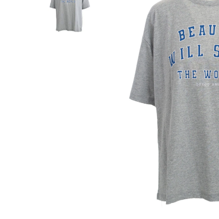
SHORTS
WESTERN BOOT
ROKKEN
TOPS
SHIRTS
BLOUSES
TRUIEN
VESTEN
SWIMWEAR
BODYWEAR
LOUNGEWEAR
SALE