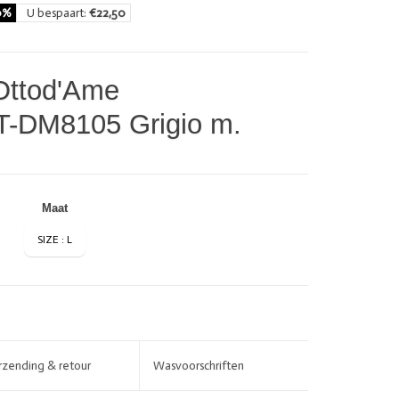
0%
U bespaart:
€22,50
Ottod'Ame
UT-DM8105 Grigio m.
Maat
SIZE : L
BRANDS
rzending & retour
Wasvoorschriften