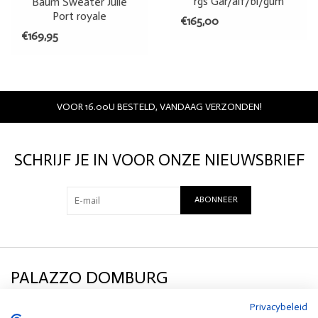
rgs Gar/alf/bl/gum
Baum Sweater Julle
Port royale
€165,00
€169,95
VOOR 16.00U BESTELD, VANDAAG VERZONDEN!
SCHRIJF JE IN VOOR ONZE NIEUWSBRIEF
ABONNEER
PALAZZO DOMBURG
Privacybeleid