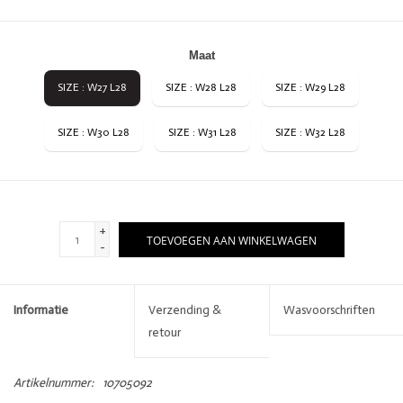
Maat
SIZE : W27 L28
SIZE : W28 L28
SIZE : W29 L28
SIZE : W30 L28
SIZE : W31 L28
SIZE : W32 L28
+
TOEVOEGEN AAN WINKELWAGEN
-
Informatie
Verzending &
Wasvoorschriften
retour
Artikelnummer:
10705092