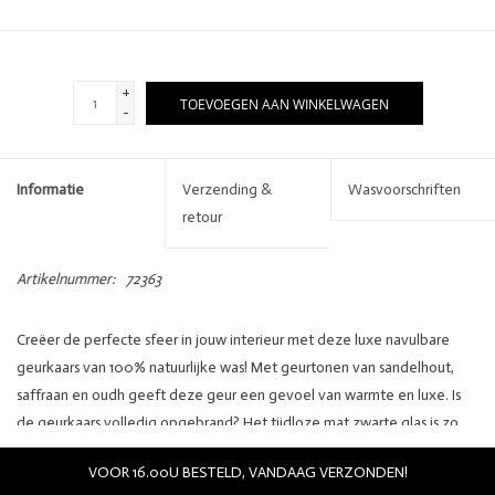
+
TOEVOEGEN AAN WINKELWAGEN
-
Informatie
Verzending &
Wasvoorschriften
retour
Artikelnummer:
72363
Creëer de perfecte sfeer in jouw interieur met deze luxe navulbare
geurkaars van 100% natuurlijke was! Met geurtonen van sandelhout,
saffraan en oudh geeft deze geur een gevoel van warmte en luxe. Is
de geurkaars volledig opgebrand? Het tijdloze mat zwarte glas is zo
ontwikkeld dat je deze kunt navullen als de kaars is opgebrand. Vul het
VOOR 16.00U BESTELD, VANDAAG VERZONDEN!
glas opnieuw met de Geurkaars REFILL, verkrijgbaar in vijf unieke