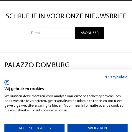
geuren.
SCHRIJF JE IN VOOR ONZE NIEUWSBRIEF
- Geniet van 60 branduren
- Eindeloos navulbaar met de Refill Geurkaars: bespaar afval!
- 100% natuurlijke, vegan was gemaakt van raapzaadolie en kokosolie
ABONNEER
- 100% CO2 neutraal geproduceerd
PALAZZO DOMBURG
Privacybeleid
KLANTENSERVICE
Wij gebruiken cookies
We kunnen deze plaatsen voor analyse van onze bezoekersgegevens, om
SOCIAL MEDIA
onze website te verbeteren, gepersonaliseerde inhoud te tonen en om u een
geweldige website-ervaring te bieden. Voor meer informatie over de cookies
die we gebruiken opent u de instellingen.
HEB JE EEN VRAAG?
ACCEPTEER ALLES
WEIGEREN