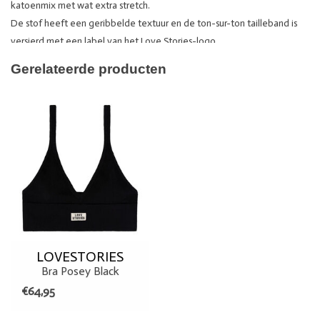
katoenmix met wat extra stretch.
De stof heeft een geribbelde textuur en de ton-sur-ton tailleband is
versierd met een label van het Love Stories-logo.
Details:
Gerelateerde producten
Merk: Love Stories
Kleur: zwart
Materiaal: 68% Katoen, 23% Nylon, 8% Elastaan, 1% Polyester
LOVESTORIES
Bra Posey Black
€64,95