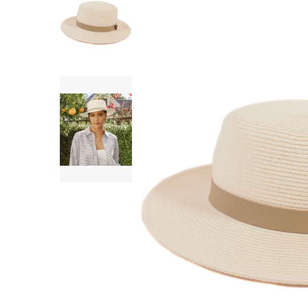
SHORTS
WESTERN BOOT
ROKKEN
TOPS
SHIRTS
BLOUSES
TRUIEN
VESTEN
SWIMWEAR
BODYWEAR
LOUNGEWEAR
SALE