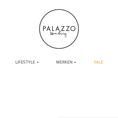
LIFESTYLE
MERKEN
SALE
ACCESSOIRES
BRANDS
TASSEN
UGG
RIEMEN
TORAL
SJAALS
JAPAN TKY
HANDSCHOENEN
COPENHAGEN
CADEAU
MUTSEN EN PETTEN
RABENS SALONER
SOKKEN
BY-BAR
BRILLEN
DANTE6
BIJOUX
ESSENTIEL ANTWERP