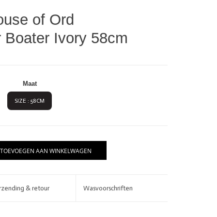
use of Ord
 Boater Ivory 58cm
Maat
SIZE : 58CM
BRANDS
TOEVOEGEN AAN WINKELWAGEN
rzending & retour
Wasvoorschriften