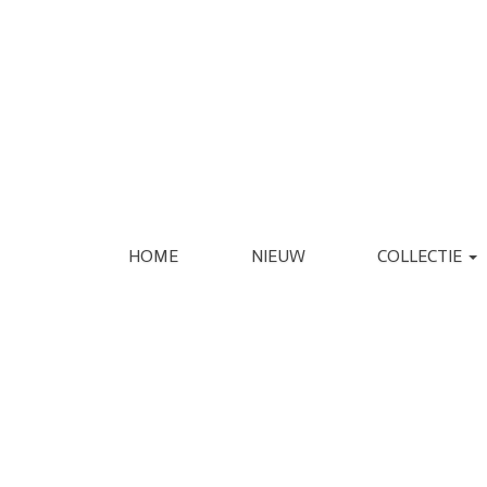
HOME
NIEUW
COLLECTIE
KLEDING
SCHOENEN
JASSEN
ESPADRILLE
REGENJASSEN
LAARS
BLAZERS
LOAFER
GILETS
PANTOFFEL
VERZORGING
INTERIEUR
JURKEN
PUMP
JUMPSUITS
SANDAAL
PANTALONS
SNEAKER
JEANS
SLIPPER