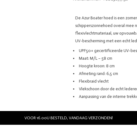
De Azur Boater hoed is een zomer
schipperszonnehoed overal mee naa
flexivlechtmateriaal, uw opvouw
UV-bescherming met een echt led
UPF50+ gecertificeerde UV-be
Maat: M/L – 58 cm
Hoogte kroon: 8 cm
Afmeting rand: 6,5 cm
Flexibraid vlecht
Vlekschoon door de echt ledere
Aanpassing van de interne trek
VOOR 16.00U BESTELD, VANDAAG VERZONDEN!