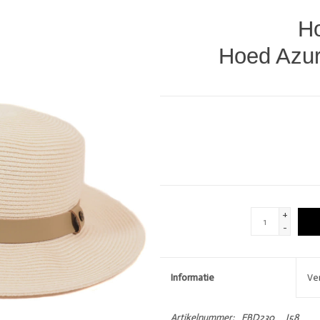
DIVERSEN
LOVE STORIES
Ho
PENN & INK N.Y.
Hoed Azur
GIFTCARDS
SHOW MORE 
+
-
Informatie
Ve
Artikelnummer:
FBD230__I58