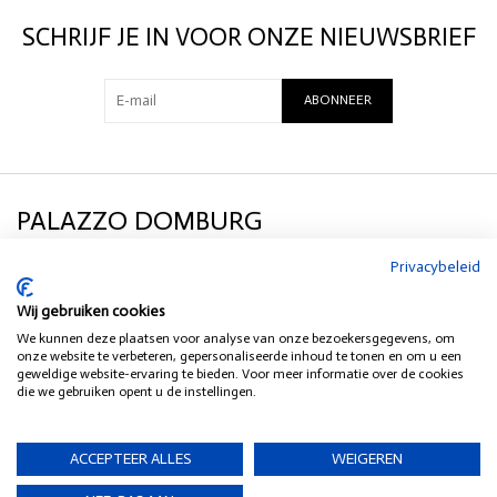
Materiaal:
100% viscose
SCHRIJF JE IN VOOR ONZE NIEUWSBRIEF
Details
: is gevoerd, verborgen ritssluiting
Het model op de foto is 1.78 m lang en draagt maat 36
ABONNEER
Maat UK = Maat EU
1 = 34 2 = 36 3 = 38 4 = 40 5 = 42
PALAZZO DOMBURG
Privacybeleid
KLANTENSERVICE
Wij gebruiken cookies
We kunnen deze plaatsen voor analyse van onze bezoekersgegevens, om
SOCIAL MEDIA
onze website te verbeteren, gepersonaliseerde inhoud te tonen en om u een
geweldige website-ervaring te bieden. Voor meer informatie over de cookies
die we gebruiken opent u de instellingen.
HEB JE EEN VRAAG?
ACCEPTEER ALLES
WEIGEREN