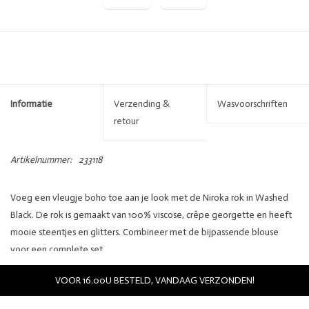
Informatie
Verzending &
Wasvoorschriften
retour
Artikelnummer:
233118
Voeg een vleugje boho toe aan je look met de Niroka rok in Washed
Black. De rok is gemaakt van 100% viscose, crêpe georgette en heeft
mooie steentjes en glitters. Combineer met de bijpassende blouse
voor een complete set.
Details:
VOOR 16.00U BESTELD, VANDAAG VERZONDEN!
Merk:
Dante6
Kleur:
Zwart