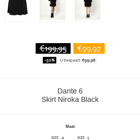
€199,95
€99,97
-50%
U bespaart:
€99,98
Dante 6
Skirt Niroka Black
Maat
SIZE : 4
SIZE : 5