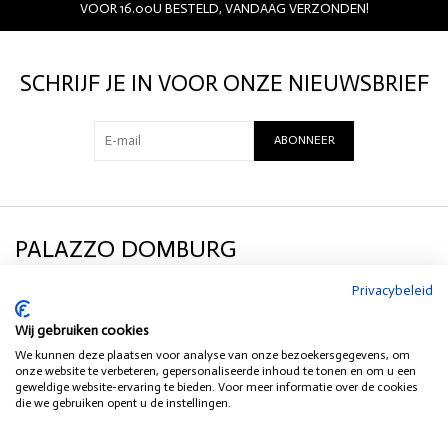
VOOR 16.00U BESTELD, VANDAAG VERZONDEN!
- high rise
- zip fly closure
- 5-pocket design
SCHRIJF JE IN VOOR ONZE NIEUWSBRIEF
- distressed details
- stretch denim
- Harley DNM carribean blue wash: S26_23_3282
ABONNEER
PALAZZO DOMBURG
Privacybeleid
KLANTENSERVICE
Wij gebruiken cookies
We kunnen deze plaatsen voor analyse van onze bezoekersgegevens, om
SOCIAL MEDIA
onze website te verbeteren, gepersonaliseerde inhoud te tonen en om u een
geweldige website-ervaring te bieden. Voor meer informatie over de cookies
die we gebruiken opent u de instellingen.
HEB JE EEN VRAAG?