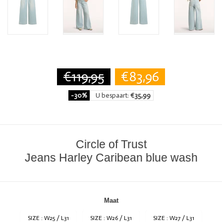
€119,95
€83,96
-30%
U bespaart:
€35,99
Circle of Trust
Jeans Harley Caribean blue wash
Maat
SIZE : W25 / L31
SIZE : W26 / L31
SIZE : W27 / L31