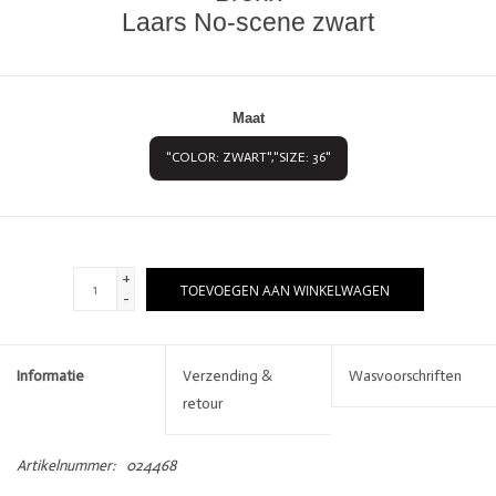
Laars No-scene zwart
Maat
"COLOR: ZWART","SIZE: 36"
+
TOEVOEGEN AAN WINKELWAGEN
-
Informatie
Verzending &
Wasvoorschriften
retour
Artikelnummer:
024468