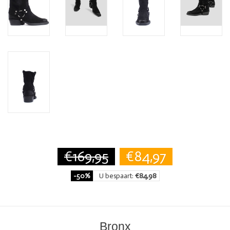
€169,95
€84,97
-50%
U bespaart:
€84,98
Bronx