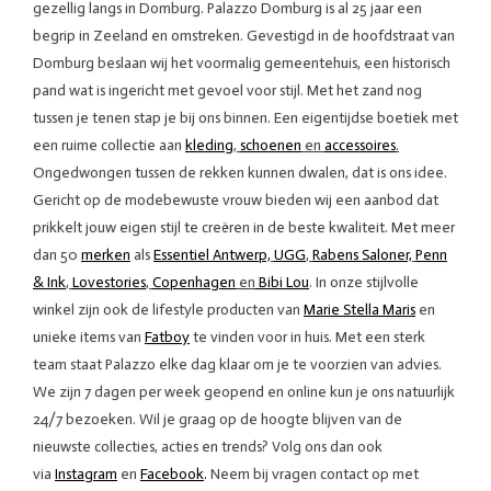
gezellig langs in Domburg. Palazzo Domburg is al 25 jaar een
begrip in Zeeland en omstreken. Gevestigd in de hoofdstraat van
Domburg beslaan wij het voormalig gemeentehuis, een historisch
pand wat is ingericht met gevoel voor stijl. Met het zand nog
tussen je tenen stap je bij ons binnen. Een eigentijdse boetiek met
een ruime collectie aan
kleding
,
schoenen
en
accessoires
.
Ongedwongen tussen de rekken kunnen dwalen, dat is ons idee.
Gericht op de modebewuste vrouw bieden wij een aanbod dat
prikkelt jouw eigen stijl te creëren in de beste kwaliteit. Met meer
dan 50
merken
als
Essentiel Antwerp,
UGG
,
Rabens Saloner,
Penn
& Ink
,
Lovestories
,
Copenhagen
en
Bibi Lou
. In onze stijlvolle
winkel zijn ook de lifestyle producten van
Marie Stella Maris
en
unieke items van
Fatboy
te vinden voor in huis. Met een sterk
team staat Palazzo elke dag klaar om je te voorzien van advies.
We zijn 7 dagen per week geopend en online kun je ons natuurlijk
24/7 bezoeken. Wil je graag op de hoogte blijven van de
nieuwste collecties, acties en trends? Volg ons dan ook
via
Instagram
en
Facebook
.
Neem bij vragen contact op met