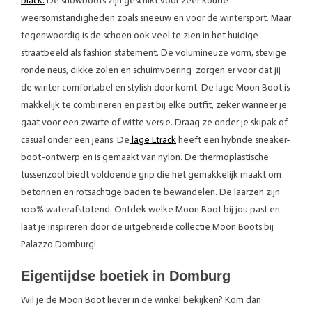
black.
De snowboots zijn geschikt voor zeer koude
weersomstandigheden zoals sneeuw en voor de wintersport. Maar
tegenwoordig is de schoen ook veel te zien in het huidige
straatbeeld als fashion statement. De volumineuze vorm, stevige
ronde neus, dikke zolen en schuimvoering zorgen er voor dat jij
de winter comfortabel en stylish door komt. De lage Moon Boot is
makkelijk te combineren en past bij elke outfit, zeker wanneer je
gaat voor een zwarte of witte versie. Draag ze onder je skipak of
casual onder een jeans. De
lage Ltrack
heeft een hybride sneaker-
boot-ontwerp en is gemaakt van nylon. De thermoplastische
tussenzool biedt voldoende grip die het gemakkelijk maakt om
betonnen en rotsachtige baden te bewandelen. De laarzen zijn
100% waterafstotend. Ontdek welke Moon Boot bij jou past en
laat je inspireren door de uitgebreide collectie Moon Boots bij
Palazzo Domburg!
Eigentijdse boetiek in Domburg
Wil je de Moon Boot liever in de winkel bekijken? Kom dan