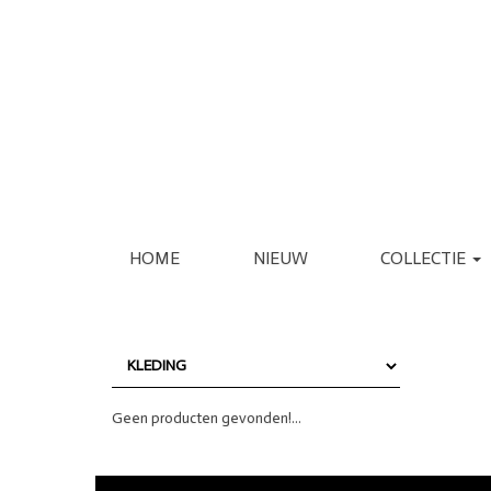
HOME
NIEUW
COLLECTIE
KLEDING
SCHOENEN
JASSEN
ESPADRILLE
REGENJASSEN
LAARS
BLAZERS
LOAFER
GILETS
PANTOFFEL
VERZORGING
INTERIEUR
Geen producten gevonden!...
JURKEN
PUMP
JUMPSUITS
SANDAAL
PANTALONS
SNEAKER
JEANS
SLIPPER