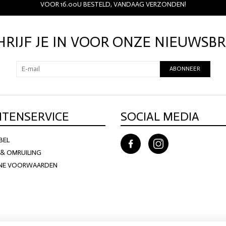
VOOR 16.00U BESTELD, VANDAAG VERZONDEN!
DIVERSEN
LOVE STORIES
PENN & INK N.Y.
HRIJF JE IN VOOR ONZE NIEUWSBR
ABONNEER
NTENSERVICE
SOCIAL MEDIA
BEL
GIFTCARDS
SHOW MORE 
& OMRUILING
NE VOORWAARDEN