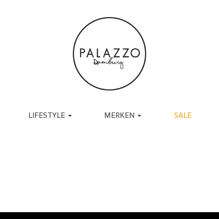
LIFESTYLE
MERKEN
SALE
ACCESSOIRES
BRANDS
TASSEN
UGG
RIEMEN
TORAL
SJAALS
JAPAN TKY
HANDSCHOENEN
COPENHAGEN
CADEAU
MUTSEN EN PETTEN
RABENS SALONER
SOKKEN
BY-BAR
BRILLEN
DANTE6
BIJOUX
ESSENTIEL ANTWERP