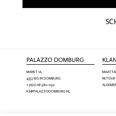
SHORTS
WESTERN BOOT
ROKKEN
TOPS
SC
SHIRTS
BLOUSES
TRUIEN
VESTEN
SWIMWEAR
BODYWEAR
LOUNGEWEAR
PALAZZO DOMBURG
KLA
MARKT 1A,
MAATTA
SALE
4357 BG IN DOMBURG
RETOUR 
+31(0) 118 580 050
ALGEME
KS@PALAZZODOMBURG.NL