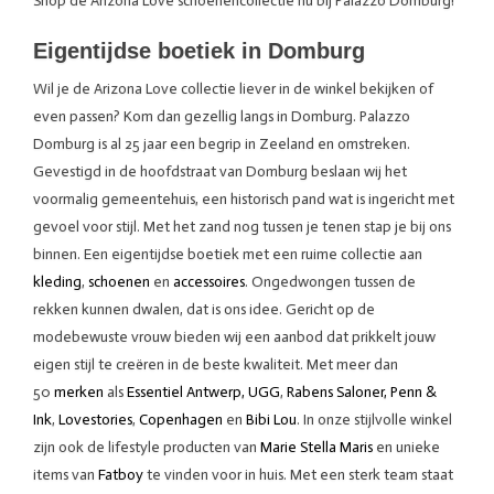
Shop de Arizona Love schoenencollectie nu bij Palazzo Domburg!
Eigentijdse boetiek in Domburg
Wil je de Arizona Love collectie liever in de winkel bekijken of
even passen? Kom dan gezellig langs in Domburg. Palazzo
Domburg is al 25 jaar een begrip in Zeeland en omstreken.
Gevestigd in de hoofdstraat van Domburg beslaan wij het
voormalig gemeentehuis, een historisch pand wat is ingericht met
gevoel voor stijl. Met het zand nog tussen je tenen stap je bij ons
binnen. Een eigentijdse boetiek met een ruime collectie aan
kleding
,
schoenen
en
accessoires
. Ongedwongen tussen de
rekken kunnen dwalen, dat is ons idee. Gericht op de
modebewuste vrouw bieden wij een aanbod dat prikkelt jouw
eigen stijl te creëren in de beste kwaliteit. Met meer dan
50
merken
als
Essentiel Antwerp,
UGG
,
Rabens Saloner,
Penn &
Ink
,
Lovestories
,
Copenhagen
en
Bibi Lou
. In onze stijlvolle winkel
zijn ook de lifestyle producten van
Marie Stella Maris
en unieke
items van
Fatboy
te vinden voor in huis. Met een sterk team staat