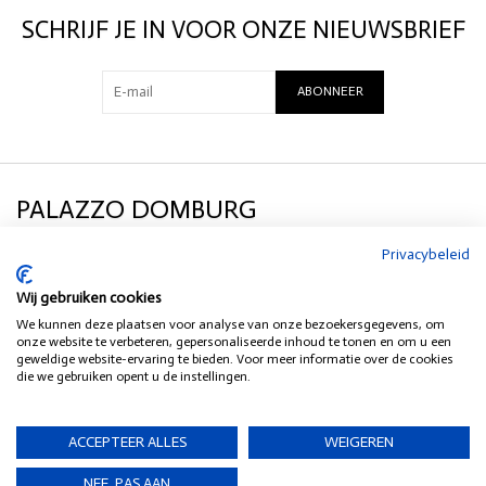
SCHRIJF JE IN VOOR ONZE NIEUWSBRIEF
Het Chindi vloerkleed heeft een zachte, gestructureerde uitstraling en
een strependessin in complementaire kleuren met bijpassende
kwastjes. Maat: 60x90.
ABONNEER
Plaats het vloerkleed waar je maar wilt: bij de voordeur om gasten
hartelijk te verwelkomen, in de gezellige setting van een zomerhuis of
in de levendige sfeer van een kinderkamer. Het Chindi vloerkleed
PALAZZO DOMBURG
accentueert moeiteloos elke kamer met zijn prachtige kleuren en
klassieke strepen.
Privacybeleid
Specificaties
KLANTENSERVICE
60x90
Wij gebruiken cookies
Overgebleven stof, voornamelijk katoen
We kunnen deze plaatsen voor analyse van onze bezoekersgegevens, om
SOCIAL MEDIA
onze website te verbeteren, gepersonaliseerde inhoud te tonen en om u een
Handgemaakt geweven
geweldige website-ervaring te bieden. Voor meer informatie over de cookies
die we gebruiken opent u de instellingen.
HEB JE EEN VRAAG?
ACCEPTEER ALLES
WEIGEREN
NEE, PAS AAN