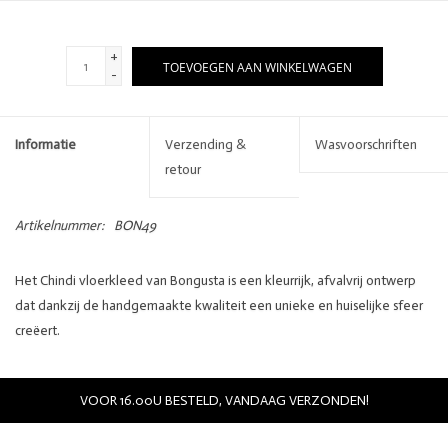
+
TOEVOEGEN AAN WINKELWAGEN
-
Informatie
Verzending &
Wasvoorschriften
retour
Artikelnummer:
BON49
Het Chindi vloerkleed van Bongusta is een kleurrijk, afvalvrij ontwerp
dat dankzij de handgemaakte kwaliteit een unieke en huiselijke sfeer
creëert.
Afgeleid van de Hindi-term Chindi, wat 'restjes' betekent, is dit
vloerkleed handgeweven van gerecyclede katoenen T-shirts en
VOOR 16.00U BESTELD, VANDAAG VERZONDEN!
kledingresten. Elke afzonderlijke draad geeft zo een nieuw leven aan
afgedankte kleding door er een decoratief vloerkleed van te maken.