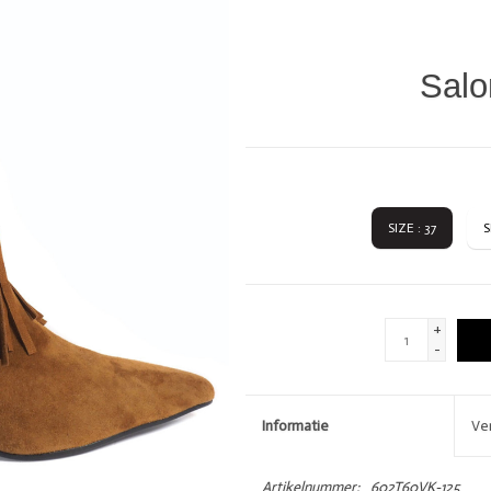
DIVERSEN
LOVE STORIES
PENN & INK N.Y.
Salo
SIZE : 37
S
GIFTCARDS
SHOW MORE 
+
-
Informatie
Ve
Artikelnummer:
602T60VK-125