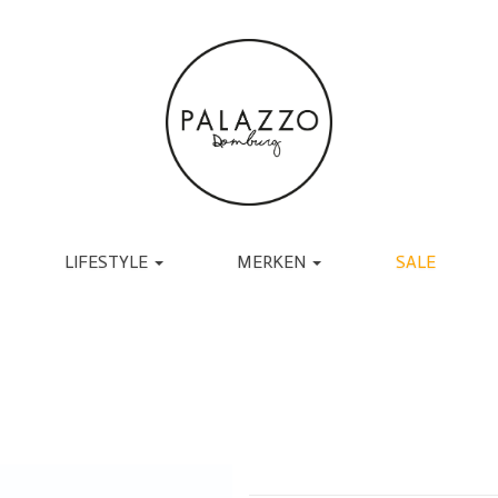
LIFESTYLE
MERKEN
SALE
ACCESSOIRES
BRANDS
TASSEN
UGG
RIEMEN
TORAL
SJAALS
JAPAN TKY
HANDSCHOENEN
COPENHAGEN
CADEAU
MUTSEN EN PETTEN
RABENS SALONER
SOKKEN
BY-BAR
BRILLEN
DANTE6
BIJOUX
ESSENTIEL ANTWERP