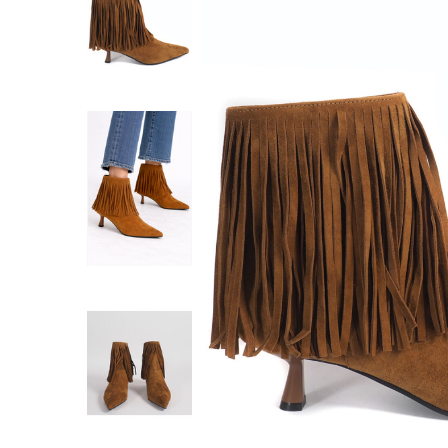
SHORTS
WESTERN BOOT
ROKKEN
TOPS
SHIRTS
BLOUSES
TRUIEN
VESTEN
SWIMWEAR
BODYWEAR
LOUNGEWEAR
SALE