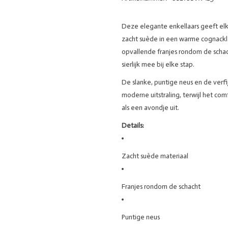
Deze
elegante
enkellaars
geeft
el
zacht
suède
in
een
warme
cognackl
opvallende
franjes
rondom
de
scha
sierlijk
mee
bij
elke
stap.
De
slanke,
puntige
neus
en
de
verf
moderne
uitstraling,
terwijl
het
com
als
een
avondje
uit.
Details:
Zacht
suède
materiaal
Franjes
rondom
de
schacht
Puntige
neus