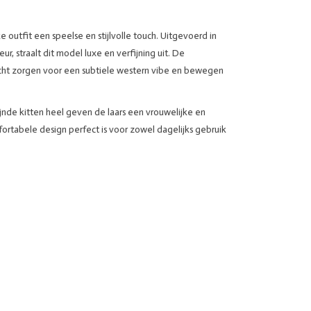
ke
outfit
een
speelse
en
stijlvolle
touch.
Uitgevoerd
in
eur,
straalt
dit
model
luxe
en
verfijning
uit.
De
cht
zorgen
voor
een
subtiele
western
vibe
en
bewegen
ijnde
kitten
heel
geven
de
laars
een
vrouwelijke
en
fortabele
design
perfect
is
voor
zowel
dagelijks
gebruik