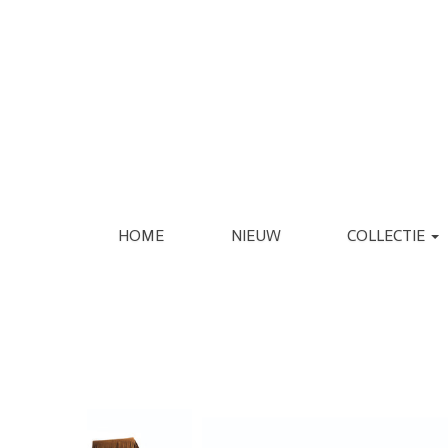
HOME
NIEUW
COLLECTIE
KLEDING
SCHOENEN
JASSEN
ESPADRILLE
REGENJASSEN
LAARS
BLAZERS
LOAFER
GILETS
PANTOFFEL
VERZORGING
INTERIEUR
JURKEN
PUMP
JUMPSUITS
SANDAAL
PANTALONS
SNEAKER
JEANS
SLIPPER