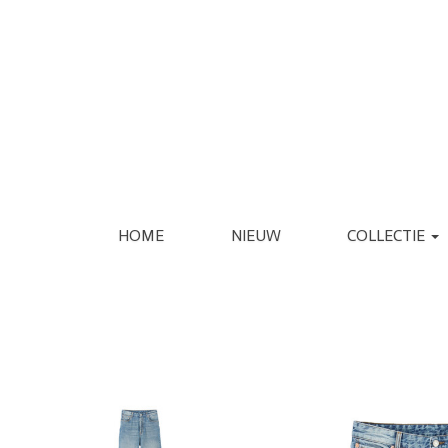
HOME
NIEUW
COLLECTIE
KLEDING
SCHOENEN
JASSEN
ESPADRILLE
REGENJASSEN
LAARS
BLAZERS
LOAFER
GILETS
PANTOFFEL
VERZORGING
INTERIEUR
JURKEN
PUMP
JUMPSUITS
SANDAAL
PANTALONS
SNEAKER
JEANS
SLIPPER