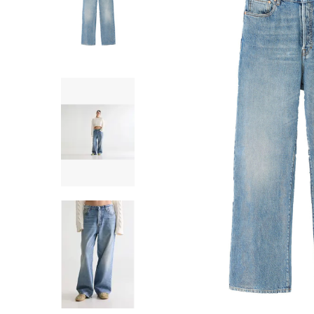
SHORTS
WESTERN BOOT
ROKKEN
TOPS
SHIRTS
BLOUSES
TRUIEN
VESTEN
SWIMWEAR
BODYWEAR
LOUNGEWEAR
SALE