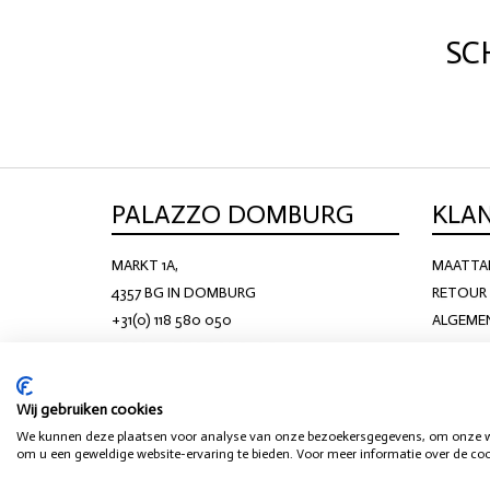
SC
PALAZZO DOMBURG
KLA
MARKT 1A,
MAATTA
4357 BG IN DOMBURG
RETOUR 
+31(0) 118 580 050
ALGEME
KS@PALAZZODOMBURG.NL
Wij gebruiken cookies
We kunnen deze plaatsen voor analyse van onze bezoekersgegevens, om onze web
om u een geweldige website-ervaring te bieden. Voor meer informatie over de cook