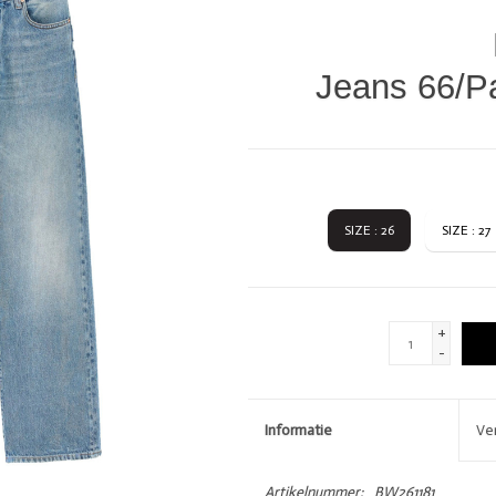
DIVERSEN
LOVE STORIES
PENN & INK N.Y.
Jeans 66/P
SIZE : 26
SIZE : 27
GIFTCARDS
SHOW MORE 
+
-
Informatie
Ve
Artikelnummer:
BW261181