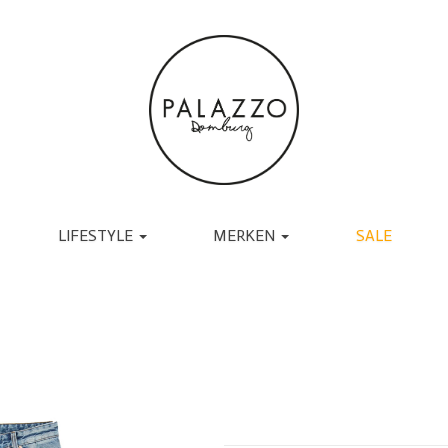
LIFESTYLE
MERKEN
SALE
ACCESSOIRES
BRANDS
TASSEN
UGG
RIEMEN
TORAL
SJAALS
JAPAN TKY
HANDSCHOENEN
COPENHAGEN
CADEAU
MUTSEN EN PETTEN
RABENS SALONER
SOKKEN
BY-BAR
BRILLEN
DANTE6
BIJOUX
ESSENTIEL ANTWERP