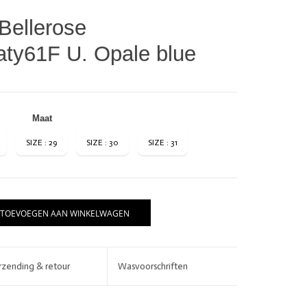
Bellerose
aty61F U. Opale blue
Maat
SIZE : 29
SIZE : 30
SIZE : 31
BRANDS
TOEVOEGEN AAN WINKELWAGEN
rzending & retour
Wasvoorschriften