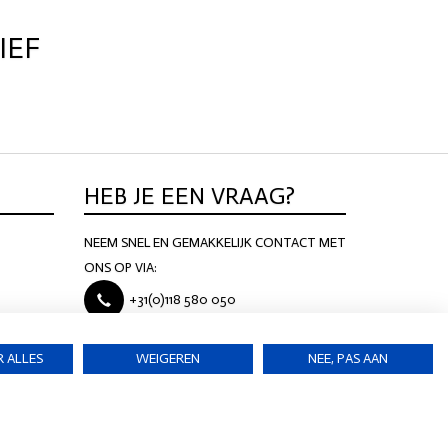
IEF
HEB JE EEN VRAAG?
NEEM SNEL EN GEMAKKELIJK CONTACT MET
ONS OP VIA:
+31(0)118 580 050
KS@PALAZZODOMBURG.NL
 ALLES
WEIGEREN
NEE, PAS AAN