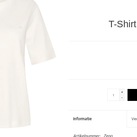
DIVERSEN
LOVE STORIES
PENN & INK N.Y.
T-Shir
GIFTCARDS
SHOW MORE 
+
-
Informatie
Ve
Artikelnummer:
Zeno