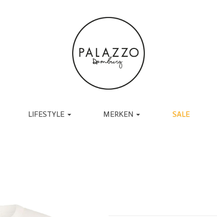
LIFESTYLE
MERKEN
SALE
ACCESSOIRES
BRANDS
TASSEN
UGG
RIEMEN
TORAL
SJAALS
JAPAN TKY
HANDSCHOENEN
COPENHAGEN
CADEAU
MUTSEN EN PETTEN
RABENS SALONER
SOKKEN
BY-BAR
BRILLEN
DANTE6
BIJOUX
ESSENTIEL ANTWERP