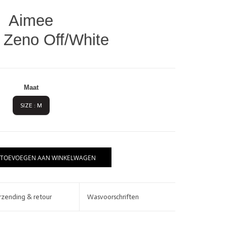
Aimee
t Zeno Off/White
Maat
SIZE : M
BRANDS
TOEVOEGEN AAN WINKELWAGEN
rzending & retour
Wasvoorschriften