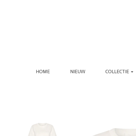
HOME
NIEUW
COLLECTIE
KLEDING
SCHOENEN
JASSEN
ESPADRILLE
REGENJASSEN
LAARS
BLAZERS
LOAFER
GILETS
PANTOFFEL
VERZORGING
INTERIEUR
JURKEN
PUMP
JUMPSUITS
SANDAAL
PANTALONS
SNEAKER
JEANS
SLIPPER