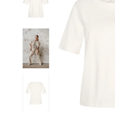
SHORTS
WESTERN BOOT
ROKKEN
TOPS
SHIRTS
BLOUSES
TRUIEN
VESTEN
SWIMWEAR
BODYWEAR
LOUNGEWEAR
SALE