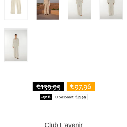
€139,95
€97,96
-30%
U bespaart:
€41,99
Club L'avenir