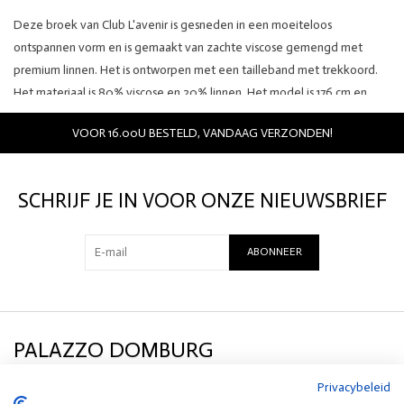
Deze broek van Club L'avenir is gesneden in een moeiteloos
ontspannen vorm en is gemaakt van zachte viscose gemengd met
premium linnen. Het is ontworpen met een tailleband met trekkoord.
Het materiaal is 80% viscose en 20% linnen. Het model is 176 cm en
draagt ​​maat S.
VOOR 16.00U BESTELD, VANDAAG VERZONDEN!
Details:
Merk: Club L'avenir
Kleur: zand
SCHRIJF JE IN VOOR ONZE NIEUWSBRIEF
Materiaal: 80% viscose en 20% linnen
ABONNEER
PALAZZO DOMBURG
Privacybeleid