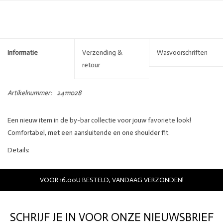
Informatie
Verzending &
Wasvoorschriften
retour
Artikelnummer:
24111028
Een nieuw item in de by-bar collectie voor jouw favoriete look!
Comfortabel, met een aansluitende en one shoulder fit.
Details:
Merk:
By-bar
Kleur:
wit
VOOR 16.00U BESTELD, VANDAAG VERZONDEN!
Materiaal:
97% organic cotton, 3% elasthane
Pasvorm:
aangesloten
Details:
one shoulder
SCHRIJF JE IN VOOR ONZE NIEUWSBRIEF