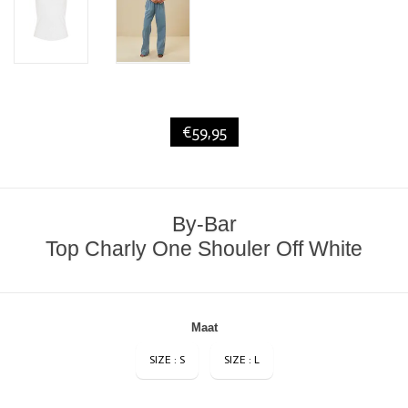
€59,95
By-Bar
Top Charly One Shouler Off White
Maat
SIZE : S
SIZE : L