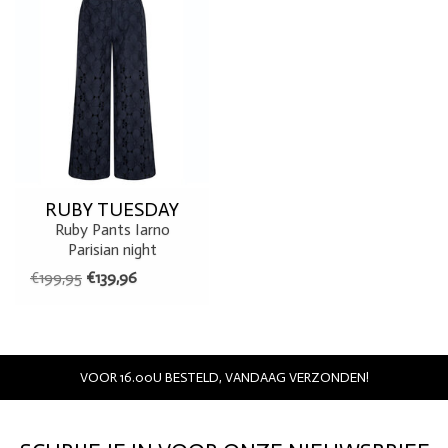
RUBY TUESDAY
Ruby Pants Iarno
Parisian night
€199,95
€139,96
VOOR 16.00U BESTELD, VANDAAG VERZONDEN!