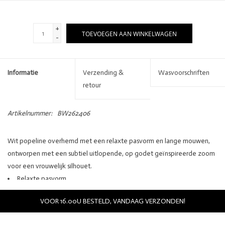
+
TOEVOEGEN AAN WINKELWAGEN
-
Informatie
Verzending &
Wasvoorschriften
retour
Artikelnummer:
BW262406
Wit popeline overhemd met een relaxte pasvorm en lange mouwen,
ontworpen met een subtiel uitlopende, op godet geïnspireerde zoom
voor een vrouwelijk silhouet.
Relaxte pasvorm
Klassieke kraag
VOOR 16.00U BESTELD, VANDAAG VERZONDEN!
Lange mouwen afgewerkt met brede manchetten
Knoopsluiting aan de voorkant