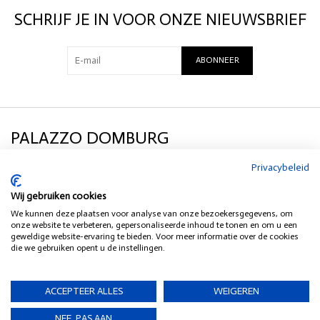
Uitlopende zoom
SCHRIJF JE IN VOOR ONZE NIEUWSBRIEF
Fijne popeline: Knisperend maar lichtgewicht gevoel.
100% Katoen
ABONNEER
PALAZZO DOMBURG
Privacybeleid
KLANTENSERVICE
Wij gebruiken cookies
We kunnen deze plaatsen voor analyse van onze bezoekersgegevens, om
SOCIAL MEDIA
onze website te verbeteren, gepersonaliseerde inhoud te tonen en om u een
geweldige website-ervaring te bieden. Voor meer informatie over de cookies
die we gebruiken opent u de instellingen.
HEB JE EEN VRAAG?
ACCEPTEER ALLES
WEIGEREN
NEE, PAS AAN