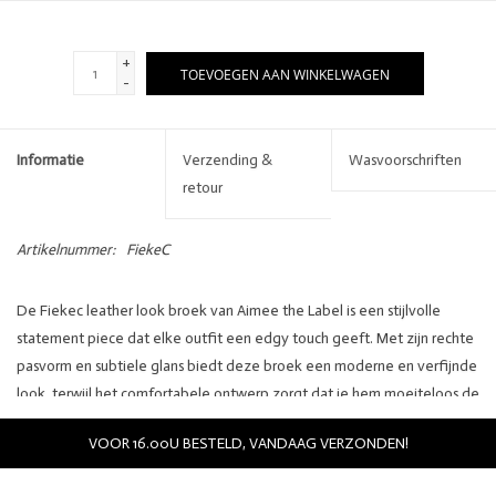
+
TOEVOEGEN AAN WINKELWAGEN
-
Informatie
Verzending &
Wasvoorschriften
retour
Artikelnummer:
FiekeC
De Fiekec leather look broek van Aimee the Label is een stijlvolle
statement piece dat elke outfit een edgy touch geeft. Met zijn rechte
pasvorm en subtiele glans biedt deze broek een moderne en verfijnde
look, terwijl het comfortabele ontwerp zorgt dat je hem moeiteloos de
hele dag draagt. Combineer deze broek met een oversized trui en
VOOR 16.00U BESTELD, VANDAAG VERZONDEN!
sneakers voor een casual look, of draag hem met een blouse en hakken
voor een avondje uit.