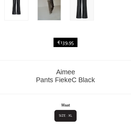
€139,95
Aimee
Pants FiekeC Black
Maat
SIZE : XL