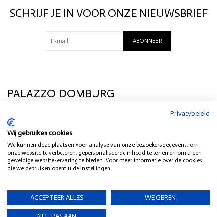
Details:
SCHRIJF JE IN VOOR ONZE NIEUWSBRIEF
Merk: Aimée the Label
Kleur: zwart
ABONNEER
Materiaal: 45% pu, 55% polyester
Pasvorm: recht
PALAZZO DOMBURG
Privacybeleid
KLANTENSERVICE
Wij gebruiken cookies
We kunnen deze plaatsen voor analyse van onze bezoekersgegevens, om
SOCIAL MEDIA
onze website te verbeteren, gepersonaliseerde inhoud te tonen en om u een
geweldige website-ervaring te bieden. Voor meer informatie over de cookies
die we gebruiken opent u de instellingen.
HEB JE EEN VRAAG?
ACCEPTEER ALLES
WEIGEREN
NEE, PAS AAN